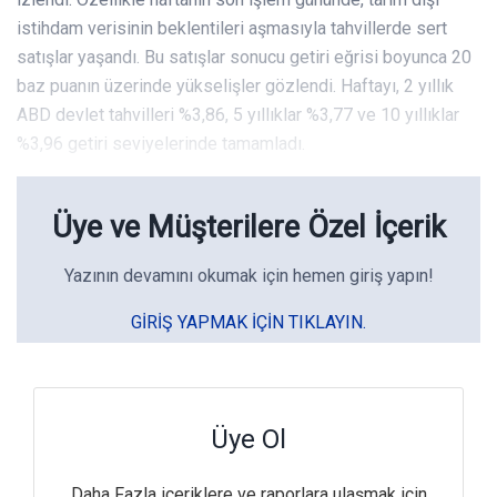
istihdam verisinin beklentileri aşmasıyla tahvillerde sert
satışlar yaşandı. Bu satışlar sonucu getiri eğrisi boyunca 20
baz puanın üzerinde yükselişler gözlendi. Haftayı, 2 yıllık
ABD devlet tahvilleri %3,86, 5 yıllıklar %3,77 ve 10 yıllıklar
%3,96 getiri seviyelerinde tamamladı.
Üye ve Müşterilere Özel İçerik
Yazının devamını okumak için hemen giriş yapın!
GIRIŞ YAPMAK IÇIN TIKLAYIN.
Üye Ol
Daha Fazla içeriklere ve raporlara ulaşmak için