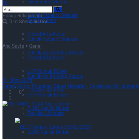
Piyasalarda Bugün
Günlük Yabancı Oranları
Sonuç Bulunamadı
Teknik Bülten
Tüm Sonuçları Gör
Global Alfa Avcısı
Günlük Yabancı Oranları
Ana Sayfa
Genel
Günlük Açığa Satış Raporu
Global Alfa Avcısı
PETKM.IS: 3Ç24 Kar Tahmin
USP Günlük Bülten
Günlük Açığa Satış Raporu
31 Ekim 2024
Genel
,
Yurtiçi Piyasalar
,
Şirket Haberleri
,
Çeyreksel Kar tahminle
Pay Geri Alımları
0
0
USP Günlük Bülten
0
ELÜS Günlük Bülten
Pay Geri Alımları
ELÜS Günlük Bülten