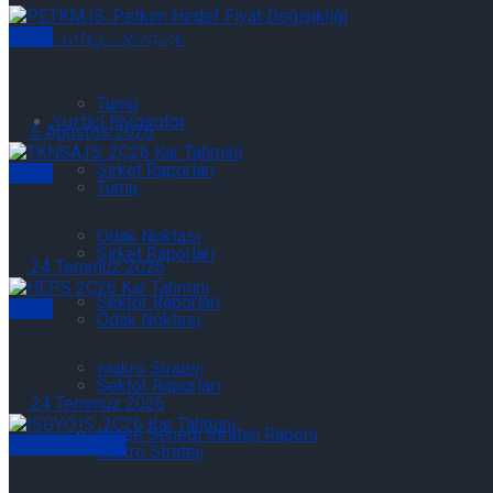
Günlük Açığa Satış Bilgileri 06/08/2026
Yurtiçi Piyasalar
Genel
Şirket Raporu: Petkim – PETKM.IS: 2Ç26 Sonuçla
Tümü
Yurtiçi Piyasalar
6 Ağustos 2026
Şirket Raporları
Genel
Tümü
TKNSA.IS: 2Ç26 Kar Tahmini
Odak Noktası
Şirket Raporları
24 Temmuz 2026
Sektör Raporları
Genel
Odak Noktası
HEPS 2Ç26 Kar Tahmini
Makro Strateji
Sektör Raporları
24 Temmuz 2026
Hisse Senedi Strateji Raporu
Şirket Raporları
Makro Strateji
ISGYO.IS: 2Ç26 Kar Tahmini