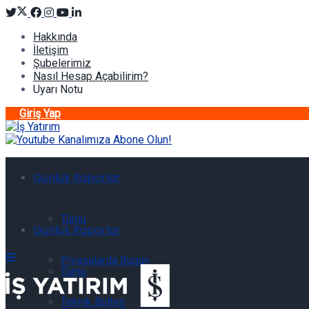
Hakkında
İletişim
Şubelerimiz
Nasıl Hesap Açabilirim?
Uyarı Notu
Giriş Yap
Günlük Raporlar
Tümü
Günlük Raporlar
Piyasalarda Bugün
Tümü
Teknik Bülten