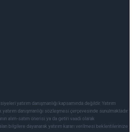
avsiyeleri yatırım danışmanlığı kapsamında değildir. Yatırım
cak yatırım danışmanlığı sözleşmesi çerçevesinde sunulmaktadır.
nın alım-satım önerisi ya da getiri vaadi olarak
lan bilgilere dayanarak yatırım kararı verilmesi beklentilerinize