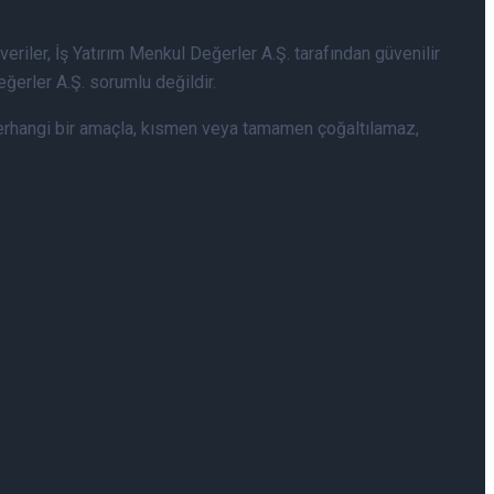
 veriler, İş Yatırım Menkul Değerler A.Ş. tarafından güvenilir
eğerler A.Ş. sorumlu değildir.
an herhangi bir amaçla, kısmen veya tamamen çoğaltılamaz,