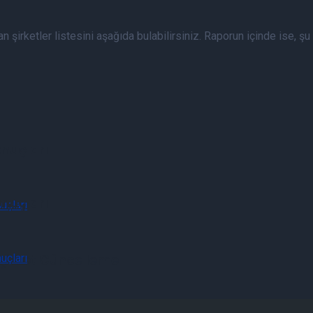
 şirketler listesini aşağıda bulabilirsiniz. Raporun içinde ise, şu a
nuçları
nuçları
 Şirket Güncelleme