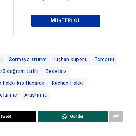
MÜŞTERI OL
i
Sermaye artırım
rüçhan kuponu
Temettü
tü dağıtım tarihi
Bedelsiz
n hakkı kısıtlanarak
Rüçhan Hakkı
ölünme
Araştırma
Tweet
Gönder