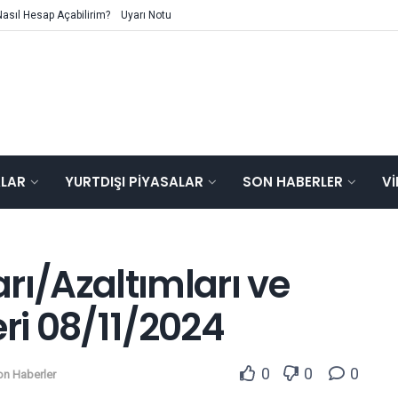
Nasıl Hesap Açabilirim?
Uyarı Notu
ALAR
YURTDIŞI PIYASALAR
SON HABERLER
V
rı/Azaltımları ve
i 08/11/2024
0
0
0
on Haberler