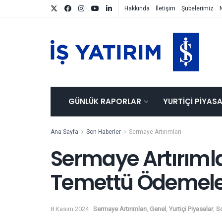
Hakkında
İletişim
Şubelerimiz
GÜNLÜK RAPORLAR
YURTIÇI PIYAS
Ana Sayfa
Son Haberler
Sermaye Artırımları
Sermaye Artırımla
Temettü Ödemeler
8 Kasım 2024
Sermaye Artırımları
,
Genel
,
Yurtiçi Piyasalar
,
S