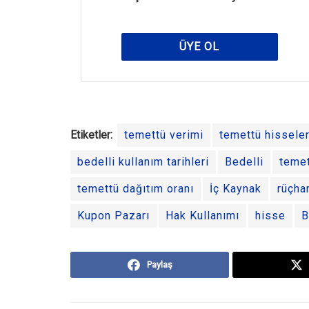
ÜYE OL
Etiketler:
temettü verimi
temettü hisseler
bedelli kullanım tarihleri
Bedelli
temet
temettü dağıtım oranı
İç Kaynak
rüçha
Kupon Pazarı
Hak Kullanımı
hisse
B
Paylaş