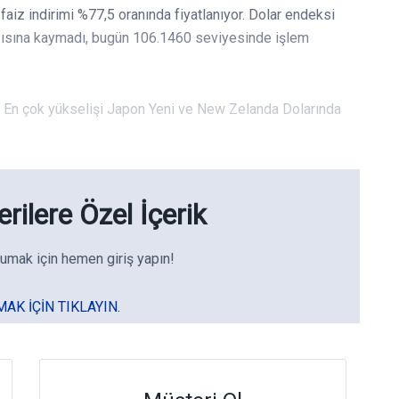
faiz indirimi %77,5 oranında fiyatlanıyor. Dolar endeksi
ğısına kaymadı, bugün 106.1460 seviyesinde işlem
r. En çok yükselişi Japon Yeni ve New Zelanda Dolarında
rilere Özel İçerik
umak için hemen giriş yapın!
MAK IÇIN TIKLAYIN.