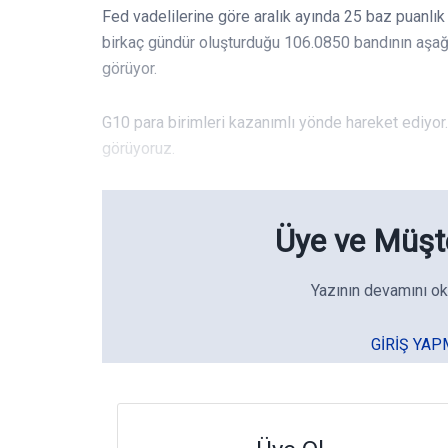
Fed vadelilerine göre aralık ayında 25 baz puanlık 
birkaç gündür oluşturduğu 106.0850 bandının aşa
görüyor.
G10 para birimleri kazanımlı yönde hareket ediyo
görüyoruz.
Üye ve Müşte
Yazının devamını ok
GIRIŞ YAP