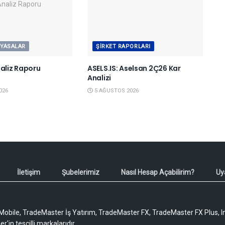
IYASALAR
ŞIRKET RAPORLARI
naliz Raporu
ASELS.IS: Aselsan 2Ç26 Kar
6
Analizi
026
5 AĞUSTOS 2026
İletişim
Şubelerimiz
Nasıl Hesap Açabilirim?
Uy
obile, TradeMaster İş Yatırım, TradeMaster FX, TradeMaster FX Plus, I
'in tescilli markalarıdır.