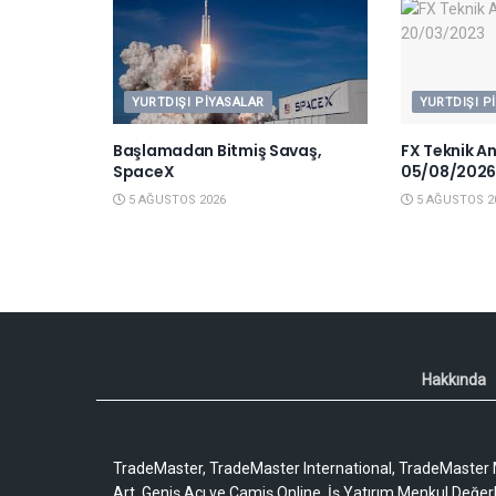
YURTDIŞI PIYASALAR
YURTDIŞI P
Başlamadan Bitmiş Savaş,
FX Teknik A
SpaceX
05/08/202
5 AĞUSTOS 2026
5 AĞUSTOS 2
Hakkında
TradeMaster, TradeMaster International, TradeMaster M
Art, Geniş Açı ve Camiş Online, İş Yatırım Menkul Değerler