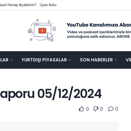
Nasıl Hesap Açabilirim?
Uyarı Notu
ALAR
YURTDIŞI PIYASALAR
SON HABERLER
V
 Raporu 05/12/2024
0
0
0