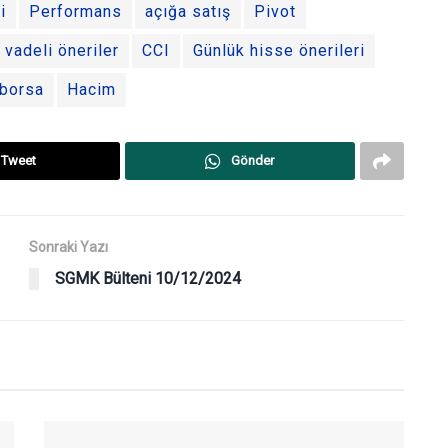
i
Performans
açığa satış
Pivot
 vadeli öneriler
CCI
Günlük hisse önerileri
borsa
Hacim
Tweet
Gönder
Sonraki Yazı
SGMK Bülteni 10/12/2024