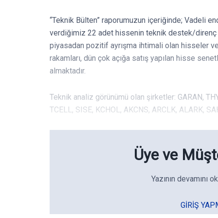
“Teknik Bülten” raporumuzun içeriğinde; Vadeli en
verdiğimiz 22 adet hissenin teknik destek/direnç s
piyasadan pozitif ayrışma ihtimali olan hisseler v
rakamları, dün çok açığa satış yapılan hisse senet
almaktadır.
Teknik analiz görünümü olan şirketler: GARAN, 
TCELL, SISE, KCHOL, AKCNS, ARCLK, ALARK, S
Üye ve Müşte
Yazının devamını ok
GIRIŞ YAP