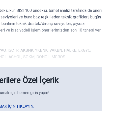
deks, kur, BIST100 endeksi, temel analiz tarafında da öneri
eviyeleri ve buna baz teşkil eden teknik grafikleri, bugün
e bunların teknik destek/direnç seviyeleri, piyasa
leri ve kısa vadeli işlem önerilerimizden son 10 tanesi yer
THYAO, ISCTR, AKBNK, YKBNK, VAKBN, HALKB, EKGYO,
AHOL, AGHOL, SOKM, DOHOL, MGROS.
rilere Özel İçerik
umak için hemen giriş yapın!
MAK IÇIN TIKLAYIN.