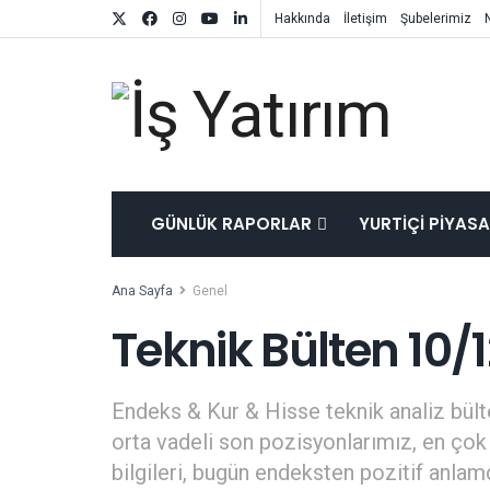
Hakkında
İletişim
Şubelerimiz
GÜNLÜK RAPORLAR
YURTIÇI PIYAS
Ana Sayfa
Genel
Teknik Bülten 10/
Endeks & Kur & Hisse teknik analiz bülte
orta vadeli son pozisyonlarımız, en çok 
bilgileri, bugün endeksten pozitif anla