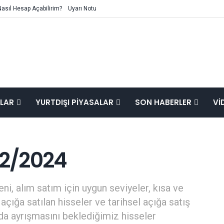
Nasıl Hesap Açabilirim?
Uyarı Notu
ALAR
YURTDIŞI PIYASALAR
SON HABERLER
VI
12/2024
ni, alım satım için uygun seviyeler, kısa ve
açığa satılan hisseler ve tarihsel açığa satış
mda ayrışmasını beklediğimiz hisseler