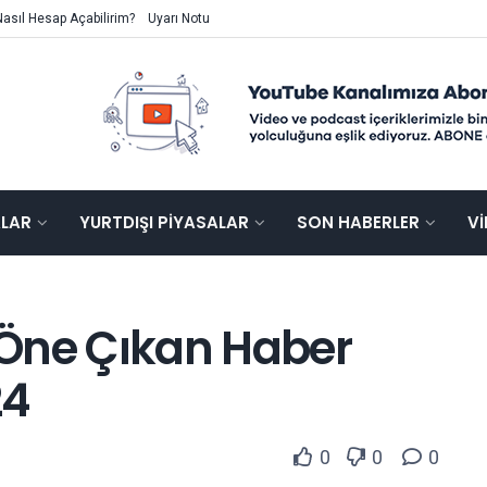
Nasıl Hesap Açabilirim?
Uyarı Notu
ALAR
YURTDIŞI PIYASALAR
SON HABERLER
V
Öne Çıkan Haber
24
0
0
0