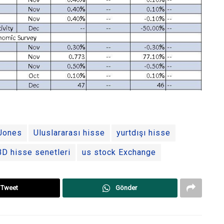
Jones
Uluslararası hisse
yurtdışı hisse
D hisse senetleri
us stock Exchange
Tweet
Gönder