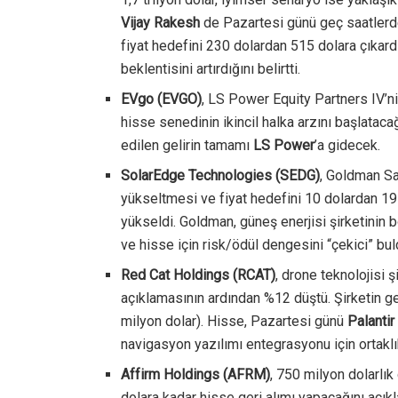
Vijay Rakesh
de Pazartesi günü geç saatlerde
fiyat hedefini 230 dolardan 515 dolara çıkard
beklentisini artırdığını belirtti.
EVgo (EVGO)
, LS Power Equity Partners IV’ni
hisse senedinin ikincil halka arzını başlatac
edilen gelirin tamamı
LS Power
’a gidecek.
SolarEdge Technologies (SEDG)
, Goldman Sa
yükseltmesi ve fiyat hedefini 10 dolardan 19
yükseldi. Goldman, güneş enerjisi şirketinin bo
ve hisse için risk/ödül dengesini “çekici” bul
Red Cat Holdings (RCAT)
, drone teknolojisi ş
açıklamasının ardından %12 düştü. Şirketin ge
milyon dolar). Hisse, Pazartesi günü
Palanti
navigasyon yazılımı entegrasyonu için ortakl
Affirm Holdings (AFRM)
, 750 milyon dolarlık
dolara kadar hisse geri alımı yapacağını açık