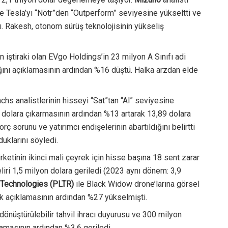
 Tesla’yı “Nötr”den “Outperform” seviyesine yükseltti ve
ı. Rakesh, otonom sürüş teknolojisinin yükseliş
n iştiraki olan EVgo Holdings’in 23 milyon A Sınıfı adi
ağını açıklamasının ardından %16 düştü. Halka arzdan elde
chs analistlerinin hisseyi “Sat”tan “Al” seviyesine
 dolara çıkarmasının ardından %13 artarak 13,89 dolara
rç sorunu ve yatırımcı endişelerinin abartıldığını belirtti
duklarını söyledi.
irketinin ikinci mali çeyrek için hisse başına 18 sent zarar
liri 1,5 milyon dolara geriledi (2023 aynı dönem: 3,9
r Technologies (PLTR)
ile Black Widow drone’larına görsel
ık açıklamasının ardından %27 yükselmişti.
 dönüştürülebilir tahvil ihracı duyurusu ve 300 milyon
lamasının ardından %3,6 geriledi.