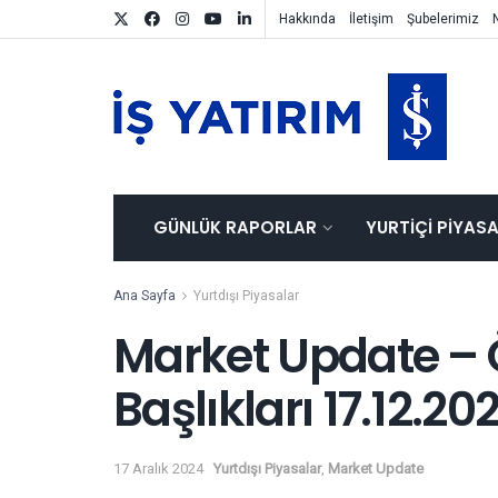
Hakkında
İletişim
Şubelerimiz
GÜNLÜK RAPORLAR
YURTIÇI PIYAS
Ana Sayfa
Yurtdışı Piyasalar
Market Update – 
Başlıkları 17.12.20
17 Aralık 2024
Yurtdışı Piyasalar
,
Market Update