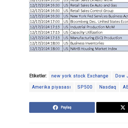
Etiketler:
new york stock Exchange
Dow 
Amerika piyasası
SP500
Nasdaq
AB
Paylaş