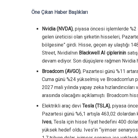
Öne Çıkan Haber Başlıkları
Nvidia (NVDA)
, piyasa öncesi işlemlerde %2 
gelen üreticisi olan şirketin hisseleri, Paz
bölgesine” girdi. Hisse, geçen ay ulaştığı 14
Street, Nvidia’nın
Blackwell AI çiplerinin
satış
devam ediyor. Son düşüşlere rağmen Nvidia hi
Broadcom (AVGO)
, Pazartesi günü %11 artara
Cuma günü %24 yükselmiş ve Broadcom’un piya
2027 mali yılında yapay zeka hızlandırıcıları v
arasında olacağını açıklamıştı. Broadcom his
Elektrikli araç devi
Tesla (TSLA)
, piyasa önce
Pazartesi günü %6,1 artışla 463,02 dolardan 
Ives
, Tesla için hisse fiyat hedefini 400 dol
yüksek hedef oldu. Ives’in “iyimser senaryosu
1,7 trilyon dolar, iyimser senaryo ise yaklaşı