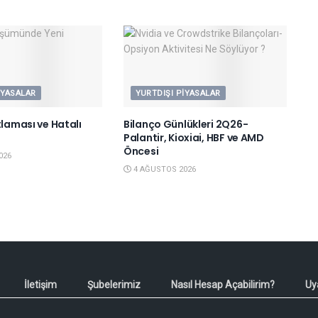
IYASALAR
YURTDIŞI PIYASALAR
tlaması ve Hatalı
Bilanço Günlükleri 2Q26-
Palantir, Kioxiai, HBF ve AMD
Öncesi
026
4 AĞUSTOS 2026
İletişim
Şubelerimiz
Nasıl Hesap Açabilirim?
Uy