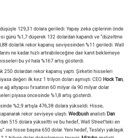
düşüşle 129,31 dolara geriledi. Yapay zeka çiplerinin önde
artesi günü %1,7 düşerek 132 dolardan kapandı ve “düzeltme
8,88 dolarlık rekor kapanış seviyesinden %11 geriledi. Wall
larını ne kadar hızlı artırabileceğine dair kanıt beklemeye
sseleri bu yıl hala %167 artış gösterdi.
k 250 dolardan rekor kapanış yaptı. Şirketin hisseleri
sa değeri ilk kez 1 trilyon doları aşmıştı. CEO
Hock Tan
,
e ağ altyapısı fırsatının 60 milyar ila 90 milyar dolar
seleri piyasa öncesinde %1,8 artış gösterdi.
sinde %2,9 artışla 476,38 dolara yükseldi. Hisse,
kapanarak rekor seviyeye ulaştı.
Wedbush
analisti
Dan
ardan 515 dolara yükseltti ve bu hedef, Wall Street’teki en
” ise hisse başına 650 dolar. Yeni hedef, Tesla’yı yaklaşık
k 2,1 trilyon dolar değerlemeye taşıyor.
Mizuho
analisti