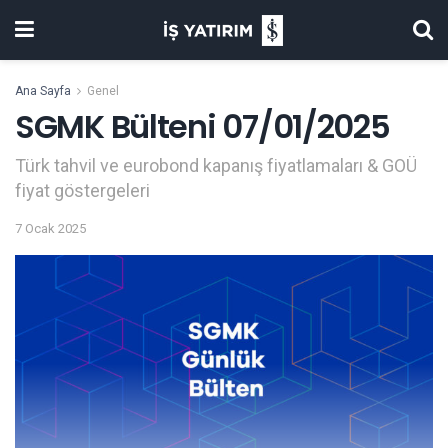
Ana Sayfa
Genel
SGMK Bülteni 07/01/2025
Türk tahvil ve eurobond kapanış fiyatlamaları & GOÜ
fiyat göstergeleri
7 Ocak 2025