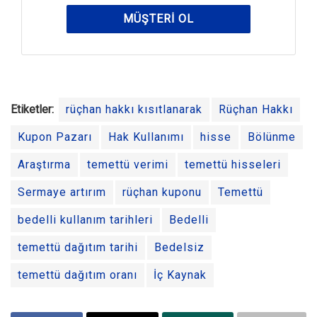
MÜŞTERI OL
Etiketler:
rüçhan hakkı kısıtlanarak
Rüçhan Hakkı
Kupon Pazarı
Hak Kullanımı
hisse
Bölünme
Araştırma
temettü verimi
temettü hisseleri
Sermaye artırım
rüçhan kuponu
Temettü
bedelli kullanım tarihleri
Bedelli
temettü dağıtım tarihi
Bedelsiz
temettü dağıtım oranı
İç Kaynak