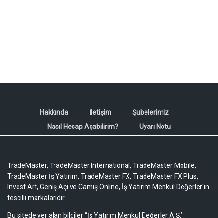
Hakkında
İletişim
Şubelerimiz
Nasıl Hesap Açabilirim?
Uyarı Notu
TradeMaster, TradeMaster International, TradeMaster Mobile,
TradeMaster İş Yatırım, TradeMaster FX, TradeMaster FX Plus,
Invest Art, Geniş Açı ve Camiş Online, İş Yatırım Menkul Değerler'in
tescilli markalarıdır.
Bu sitede yer alan bilgiler “İş Yatırım Menkul Değerler A.Ş.”