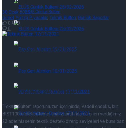
30 Ocak 2025
ELÜS Günlük Bülten
Genel
,
Yurtiçi Piyasalar
,
Teknik Bülten
,
Günlük Raporlar
0
0
ELÜS Günlük Bülteni 07/08/2026
0
ELÜS Günlük Bülteni 07/08/2026
Pay Geri Alımları 07/08/2026
Pay Geri Alımları 07/08/2026
“Teknik Bülten” raporumuzun içeriğinde; Vadeli endeks, kur,
Günlük Yabancı Oranları 07/08/2026
BIST100 endeksi, temel analiz tarafında da öneri verdiğimiz
22 adet hissenin teknik destek/direnç seviyeleri ve buna baz