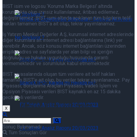
BIST isim ve logosu ‘Koruma Marka Belgesi’ altında
korunmakta olup izinsiz kullanılamaz, iktibas edilemez,
değiştirilemez. BIST ismi altında açıklanan tüm bilgilerin telif
hakları tamamen BIST’a ait olup, tekrar yayımlanamaz.
İş Yatırım Menkul Değerler A.Ş, kurumsal internet adreslerinde
Bilanço Günlükleri 2Q26- AMD
diğer kurumlara ait internet adresi bağlantılarına (link) yer
verebilir. Ancak, söz konusu internet bağlantıları üzerinden
erişilen adres ve sayfalarda yer alan bilgi ve içeriğin
doğruluğu ve hukuka uygunluğu hususunda garanti
Bilanço Günlükleri 2Q26- AMD
vermemektedir ve sorumluluk kabul etmemektedir.
BIST piyasalarında oluşan tüm verilere ait telif hakları
tamamen BIST’e ait olup, bu veriler tekrar yayınlanamaz. Pay
Başlamadan Bitmiş Savaş, SpaceX
Piyasası, Borçlanma Araçları Piyasası, Vadeli İşlem ve
Opsiyon Piyasası verileri BIST kaynaklı en az 15 dakika
gecikmeli verilerdir.
Başlamadan Bitmiş Savaş, SpaceX
X
Sonuç Bulunamadı
FX Teknik Analiz Raporu 05/08/2026
Tüm Sonuçları Gör