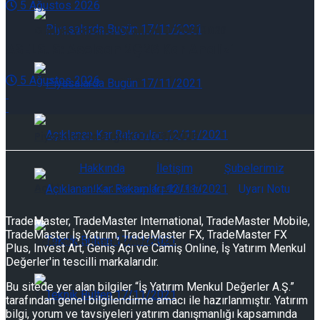
5 Ağustos 2026
Günlük Yabancı Oranları 07/08/2026
ASELS.IS: Aselsan 2Ç26 Kar Analizi
5 Ağustos 2026
Piyasalarda Bugün 07/08/2026
Piyasalarda Bugün 07/08/2026
Hakkında
İletişim
Şubelerimiz
Açıklanan Kar Rakamları 07/08/2026
Nasıl Hesap Açabilirim?
Uyarı Notu
TradeMaster, TradeMaster International, TradeMaster Mobile,
TradeMaster İş Yatırım, TradeMaster FX, TradeMaster FX
Açıklanan Kar Rakamları 07/08/2026
Plus, Invest Art, Geniş Açı ve Camiş Online, İş Yatırım Menkul
Değerler'in tescilli markalarıdır.
Bu sitede yer alan bilgiler “İş Yatırım Menkul Değerler A.Ş.”
Teknik Bülten 07/08/2026
tarafından genel bilgilendirme amacı ile hazırlanmıştır. Yatırım
bilgi, yorum ve tavsiyeleri yatırım danışmanlığı kapsamında