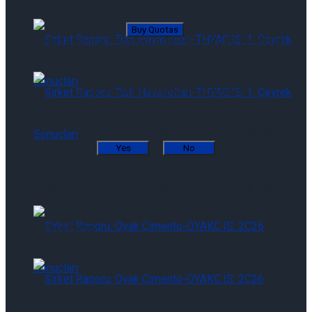
Buy Quotas
Şirket Raporu: Hepsiburada-HEPS: 2Ç26 Sonuçları
Are you sure want to cancel subscription?
Şirket Raporu: Türk Havayolları-THYAO.IS: Şirket
Yes
No
Güncelleme
Şirket Raporu: Türk Havayolları-THYAO.IS: Şirket
Güncelleme