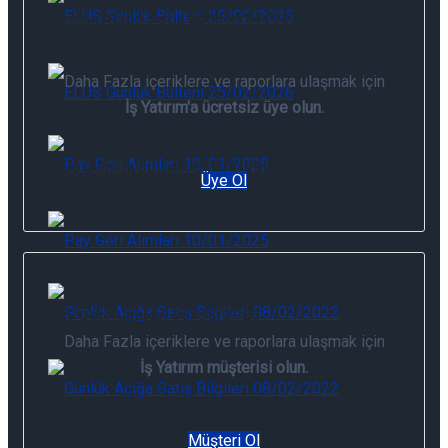
Günlük Açığa Satış Bilgileri 07/08/2026
Üye Ol
Daha Fazla içeriklere ve raporlara ulaşmak için
ELÜS Günlük Bülteni 06/08/2026
İş Yatırım'a ücretsiz üye olun.
ELÜS Günlük Bülteni 06/08/2026
Üye Ol
Pay Geri Alımları 06/08/2026
Müşteri Ol
Pay Geri Alımları 06/08/2026
Daha Fazla içeriklere ve raporlara ulaşmak için
İş Yatırım müşterisi olun.
Günlük Açığa Satış Bilgileri 06/08/2026
Müşteri Ol