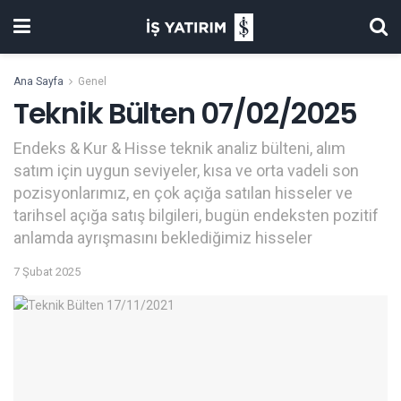
Ana Sayfa
Genel
Teknik Bülten 07/02/2025
Endeks & Kur & Hisse teknik analiz bülteni, alım
satım için uygun seviyeler, kısa ve orta vadeli son
pozisyonlarımız, en çok açığa satılan hisseler ve
tarihsel açığa satış bilgileri, bugün endeksten pozitif
anlamda ayrışmasını beklediğimiz hisseler
7 Şubat 2025