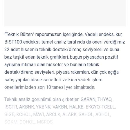
“Teknik Bülten” raporumuzun içeriğinde; Vadeli endeks, kur,
BIST100 endeksi, temel analiz tarafında da öneri verdiğimiz
22 adet hissenin teknik destek/direnç seviyeleri ve buna
baz teşkil eden teknik grafikleri, bugün piyasadan pozitif
ayrışma ihtimali olan hisseler ve bunların teknik
destek/direnç seviyeleri, piyasa rakamları, dün çok açığa
satış yapılan hisse senetleri ve kısa vadeli işlem
önerilerimizden son 10 tanesi yer almaktadır.
Teknik analiz görünümü olan şirketler: GARAN, THYAO,
ISCTR, AKBNK, YKBNK, VAKBN, HALKB, EKGYO, TCELL,
SISE, KCHOL, MAVI, ARCLK, ALARK, SAHOL, AGHOL,
SOKM, DOHOL, MGROS.