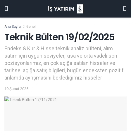
Ana Sayfa
Genel
Teknik Bülten 19/02/2025
Endeks & Kur & Hisse teknik analiz bülteni, alım
satım için uygun seviyeler, kısa ve orta vadeli son
pozisyonlarımız, en çok açığa satılan hisseler ve
tarihsel açığa satış bilgileri, bugün endeksten pozitif
anlamda ayrışmasını beklediğimiz hisseler
19 Şubat 2025