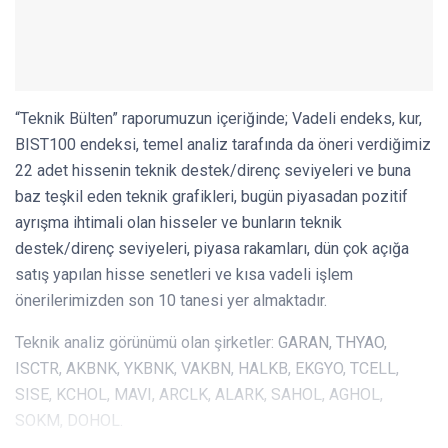
“Teknik Bülten” raporumuzun içeriğinde; Vadeli endeks, kur,
BIST100 endeksi, temel analiz tarafında da öneri verdiğimiz
22 adet hissenin teknik destek/direnç seviyeleri ve buna
baz teşkil eden teknik grafikleri, bugün piyasadan pozitif
ayrışma ihtimali olan hisseler ve bunların teknik
destek/direnç seviyeleri, piyasa rakamları, dün çok açığa
satış yapılan hisse senetleri ve kısa vadeli işlem
önerilerimizden son 10 tanesi yer almaktadır.
Teknik analiz görünümü olan şirketler: GARAN, THYAO,
ISCTR, AKBNK, YKBNK, VAKBN, HALKB, EKGYO, TCELL,
SISE, KCHOL, MAVI, ARCLK, ALARK, SAHOL, AGHOL,
SOKM, DOHOL.