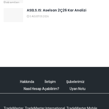
ASELS.IS: Aselsan 2Ç26 Kar Analizi
5 AĞUSTOS 2026
Hakkında
İletişim
Şubelerimiz
Nasıl Hesap Açabilirim?
Uyarı Notu
TradeMaster, TradeMaster International, TradeMaster Mobile,