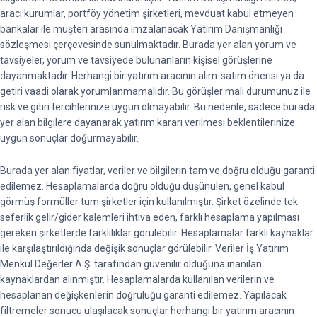
aracı kurumlar, portföy yönetim şirketleri, mevduat kabul etmeyen
bankalar ile müşteri arasında imzalanacak Yatırım Danışmanlığı
sözleşmesi çerçevesinde sunulmaktadır. Burada yer alan yorum ve
tavsiyeler, yorum ve tavsiyede bulunanların kişisel görüşlerine
dayanmaktadır. Herhangi bir yatırım aracının alım-satım önerisi ya da
getiri vaadi olarak yorumlanmamalıdır. Bu görüşler mali durumunuz ile
risk ve gitiri tercihlerinize uygun olmayabilir. Bu nedenle, sadece burada
yer alan bilgilere dayanarak yatırım kararı verilmesi beklentilerinize
uygun sonuçlar doğurmayabilir.
Burada yer alan fiyatlar, veriler ve bilgilerin tam ve doğru olduğu garanti
edilemez. Hesaplamalarda doğru olduğu düşünülen, genel kabul
görmüş formüller tüm şirketler için kullanılmıştır. Şirket özelinde tek
seferlik gelir/gider kalemleri ihtiva eden, farklı hesaplama yapılması
gereken şirketlerde farklılıklar görülebilir. Hesaplamalar farklı kaynaklar
ile karşılaştırıldığında değişik sonuçlar görülebilir. Veriler İş Yatırım
Menkul Değerler A.Ş. tarafından güvenilir olduğuna inanılan
kaynaklardan alınmıştır. Hesaplamalarda kullanılan verilerin ve
hesaplanan değişkenlerin doğruluğu garanti edilemez. Yapılacak
filtremeler sonucu ulaşılacak sonuçlar herhangi bir yatırım aracının