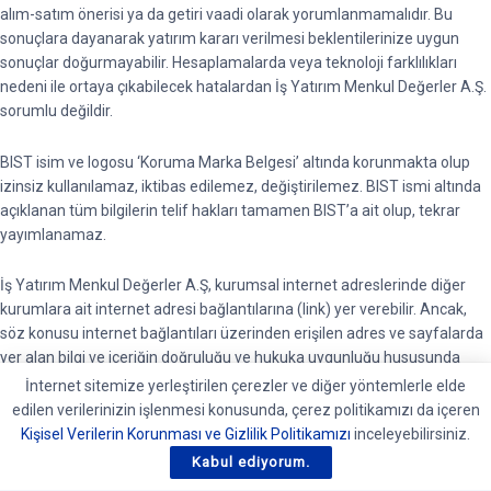
alım-satım önerisi ya da getiri vaadi olarak yorumlanmamalıdır. Bu
sonuçlara dayanarak yatırım kararı verilmesi beklentilerinize uygun
sonuçlar doğurmayabilir. Hesaplamalarda veya teknoloji farklılıkları
nedeni ile ortaya çıkabilecek hatalardan İş Yatırım Menkul Değerler A.Ş.
sorumlu değildir.
BIST isim ve logosu ‘Koruma Marka Belgesi’ altında korunmakta olup
izinsiz kullanılamaz, iktibas edilemez, değiştirilemez. BIST ismi altında
açıklanan tüm bilgilerin telif hakları tamamen BIST’a ait olup, tekrar
yayımlanamaz.
İş Yatırım Menkul Değerler A.Ş, kurumsal internet adreslerinde diğer
kurumlara ait internet adresi bağlantılarına (link) yer verebilir. Ancak,
söz konusu internet bağlantıları üzerinden erişilen adres ve sayfalarda
yer alan bilgi ve içeriğin doğruluğu ve hukuka uygunluğu hususunda
garanti vermemektedir ve sorumluluk kabul etmemektedir.
İnternet sitemize yerleştirilen çerezler ve diğer yöntemlerle elde
edilen verilerinizin işlenmesi konusunda, çerez politikamızı da içeren
BIST piyasalarında oluşan tüm verilere ait telif hakları tamamen BIST’e
Kişisel Verilerin Korunması ve Gizlilik Politikamızı
inceleyebilirsiniz.
ait olup, bu veriler tekrar yayınlanamaz. Pay Piyasası, Borçlanma
Kabul ediyorum.
Araçları Piyasası, Vadeli İşlem ve Opsiyon Piyasası verileri BIST kaynaklı