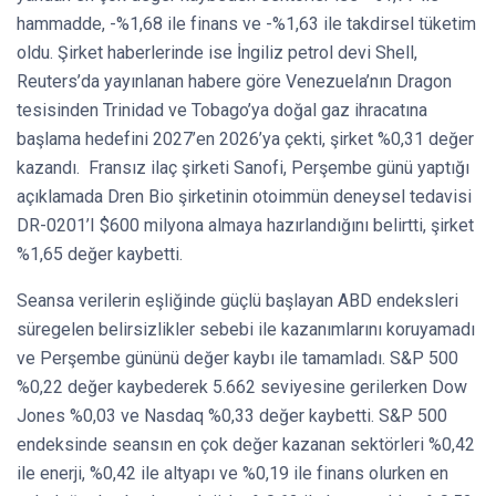
hammadde, -%1,68 ile finans ve -%1,63 ile takdirsel tüketim
oldu. Şirket haberlerinde ise İngiliz petrol devi Shell,
Reuters’da yayınlanan habere göre Venezuela’nın Dragon
tesisinden Trinidad ve Tobago’ya doğal gaz ihracatına
başlama hedefini 2027’en 2026’ya çekti, şirket %0,31 değer
kazandı. Fransız ilaç şirketi Sanofi, Perşembe günü yaptığı
açıklamada Dren Bio şirketinin otoimmün deneysel tedavisi
DR-0201’I $600 milyona almaya hazırlandığını belirtti, şirket
%1,65 değer kaybetti.
Seansa verilerin eşliğinde güçlü başlayan ABD endeksleri
süregelen belirsizlikler sebebi ile kazanımlarını koruyamadı
ve Perşembe gününü değer kaybı ile tamamladı. S&P 500
%0,22 değer kaybederek 5.662 seviyesine gerilerken Dow
Jones %0,03 ve Nasdaq %0,33 değer kaybetti. S&P 500
endeksinde seansın en çok değer kazanan sektörleri %0,42
ile enerji, %0,42 ile altyapı ve %0,19 ile finans olurken en