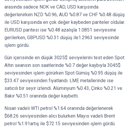
arasında sadece NOK ve CAD, USD karşısında
değerlenirken NZD %0.96, AUD %0.87 ve CHF %0.48 düşüş
ile USD karşısında en çok değer kaybeden pariteler oldular.
EURUSD paritesi ise %0.48 azalışla 1.0851 seviyesine
gerilerken, GBPUSD %0.31 düşüş ile1.2963 seviyesinde
işlem gördü.
Gün içerisinde en düşük 3025$ seviyelerini test eden Spot
Altın seansın son saatlerinde %0.7 değer kaybıyla 3045$
seviyesinden işlem görürken Spot Gümüş %0.95 düşüş ile
$33.47 seviyesinden fiyatlandı. LME metallerinde ise
satıcılı bir seyir izlendi. Alüminyum %0.43, Çinko %0.21 ve
Bakır %0.51 oranında değer kaybetti.
Nisan vadeli WTI petrol %1.64 oranında değerlenerek
$68.26 seviyesinden alıcı bulurken Mayıs vadeli Brent
petrol %1.91artış ile $72.15 seviyesinden işlem gördü.