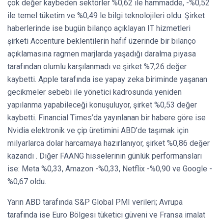
çok değer kaybeden sektörler %0,62 ile hammadde, -%0,52
ile temel tüketim ve %0,49 le bilgi teknolojileri oldu. Şirket
haberlerinde ise bugün bilanço açıklayan IT hizmetleri
şirketi Accenture beklentilerin hafif üzerinde bir bilanço
açıklamasına ragmen marjlarda yaşadığı daralma piyasa
tarafından olumlu karşılanmadı ve şirket %7,26 değer
kaybetti. Apple tarafında ise yapay zeka biriminde yaşanan
gecikmeler sebebi ile yönetici kadrosunda yeniden
yapılanma yapabileceği konuşuluyor, şirket %0,53 değer
kaybetti. Financial Times’da yayınlanan bir habere göre ise
Nvidia elektronik ve çip üretimini ABD’de taşımak için
milyarlarca dolar harcamaya hazırlanıyor, şirket %0,86 değer
kazandı . Diğer FAANG hisselerinin günlük performansları
ise: Meta %0,33, Amazon -%0,33, Netflix -%0,90 ve Google -
%0,67 oldu.
Yarın ABD tarafında S&P Global PMI verileri; Avrupa
tarafında ise Euro Bölgesi tüketici güveni ve Fransa imalat