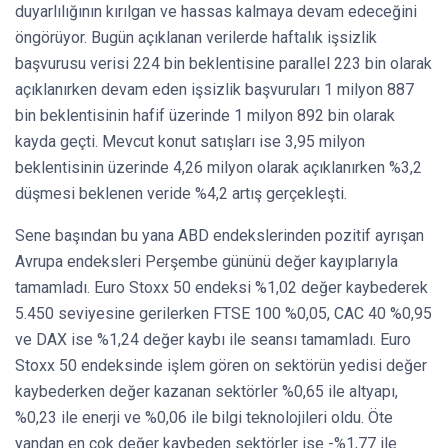
duyarlılığının kırılgan ve hassas kalmaya devam edeceğini
öngörüyor. Bugün açıklanan verilerde haftalık işsizlik
başvurusu verisi 224 bin beklentisine parallel 223 bin olarak
açıklanırken devam eden işsizlik başvuruları 1 milyon 887
bin beklentisinin hafif üzerinde 1 milyon 892 bin olarak
kayda geçti. Mevcut konut satışları ise 3,95 milyon
beklentisinin üzerinde 4,26 milyon olarak açıklanırken %3,2
düşmesi beklenen veride %4,2 artış gerçekleşti.
Sene başından bu yana ABD endekslerinden pozitif ayrışan
Avrupa endeksleri Perşembe gününü değer kayıplarıyla
tamamladı. Euro Stoxx 50 endeksi %1,02 değer kaybederek
5.450 seviyesine gerilerken FTSE 100 %0,05, CAC 40 %0,95
ve DAX ise %1,24 değer kaybı ile seansı tamamladı. Euro
Stoxx 50 endeksinde işlem gören on sektörün yedisi değer
kaybederken değer kazanan sektörler %0,65 ile altyapı,
%0,23 ile enerji ve %0,06 ile bilgi teknolojileri oldu. Öte
yandan en çok değer kaybeden sektörler ise -%1,77 ile