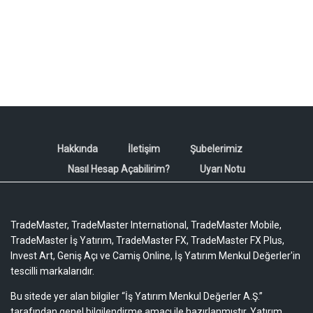
Hakkında
İletişim
Şubelerimiz
Nasıl Hesap Açabilirim?
Uyarı Notu
TradeMaster, TradeMaster International, TradeMaster Mobile,
TradeMaster İş Yatırım, TradeMaster FX, TradeMaster FX Plus,
Invest Art, Geniş Açı ve Camiş Online, İş Yatırım Menkul Değerler'in
tescilli markalarıdır.
Bu sitede yer alan bilgiler “İş Yatırım Menkul Değerler A.Ş.”
tarafından genel bilgilendirme amacı ile hazırlanmıştır. Yatırım