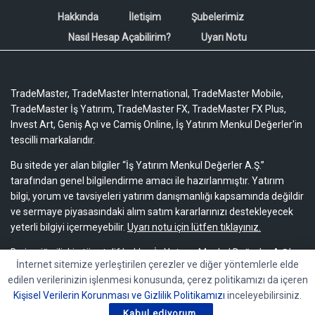
Hakkında
İletişim
Şubelerimiz
Nasıl Hesap Açabilirim?
Uyarı Notu
TradeMaster, TradeMaster International, TradeMaster Mobile,
TradeMaster İş Yatırım, TradeMaster FX, TradeMaster FX Plus,
Invest Art, Geniş Açı ve Camiş Online, İş Yatırım Menkul Değerler'in
tescilli markalarıdır.
Bu sitede yer alan bilgiler “İş Yatırım Menkul Değerler A.Ş.”
tarafından genel bilgilendirme amacı ile hazırlanmıştır. Yatırım
bilgi, yorum ve tavsiyeleri yatırım danışmanlığı kapsamında değildir
ve sermaye piyasasındaki alım satım kararlarınızı destekleyecek
yeterli bilgiyi içermeyebilir.
Uyarı notu için lütfen tıklayınız.
Bu içeriğe ilişkin tüm telif hakları İş Yatırım Menkul Değerler A.Ş.’ye
İnternet sitemize yerleştirilen çerezler ve diğer yöntemlerle elde
aittir. Bu içerik, açık iznimiz olmaksızın başkaları tarafından
edilen verilerinizin işlenmesi konusunda, çerez politikamızı da içeren
herhangi bir amaçla, kısmen veya tamamen çoğaltılamaz,
Kişisel Verilerin Korunması ve Gizlilik Politikamızı
inceleyebilirsiniz.
dağıtılamaz, yayımlanamaz veya değiştirilemez.
Kabul ediyorum.