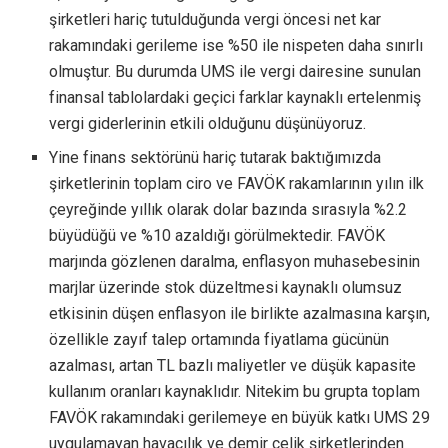
şirketleri hariç tutulduğunda vergi öncesi net kar
rakamındaki gerileme ise %50 ile nispeten daha sınırlı
olmuştur. Bu durumda UMS ile vergi dairesine sunulan
finansal tablolardaki geçici farklar kaynaklı ertelenmiş
vergi giderlerinin etkili olduğunu düşünüyoruz.
Yine finans sektörünü hariç tutarak baktığımızda
şirketlerinin toplam ciro ve FAVÖK rakamlarının yılın ilk
çeyreğinde yıllık olarak dolar bazında sırasıyla %2.2
büyüdüğü ve %10 azaldığı görülmektedir. FAVÖK
marjında gözlenen daralma, enflasyon muhasebesinin
marjlar üzerinde stok düzeltmesi kaynaklı olumsuz
etkisinin düşen enflasyon ile birlikte azalmasına karşın,
özellikle zayıf talep ortamında fiyatlama gücünün
azalması, artan TL bazlı maliyetler ve düşük kapasite
kullanım oranları kaynaklıdır. Nitekim bu grupta toplam
FAVÖK rakamındaki gerilemeye en büyük katkı UMS 29
uygulamayan havacılık ve demir çelik şirketlerinden