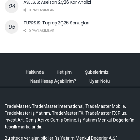
ASELS.IS: Aselsan 2Ç26 Kar Analizi
0 PAYLAŞIMLAR
TUPRS.IS: Tüpraş 2Ç26 Sonuçları
0 PAYLAŞIMLAR
Hakkında
İletişim
Şubelerimiz
Nasıl Hesap Açabilirim?
Uyarı Notu
TradeMaster, TradeMaster International, TradeMaster Mobile,
TradeMaster İş Yatırım, TradeMaster FX, TradeMaster FX Plus,
Invest Art, Geniş Açı ve Camiş Online, İş Yatırım Menkul Değerler'in
tescilli markalarıdır.
Bu sitede yer alan bilgiler “İş Yatırım Menkul Değerler A.Ş.”