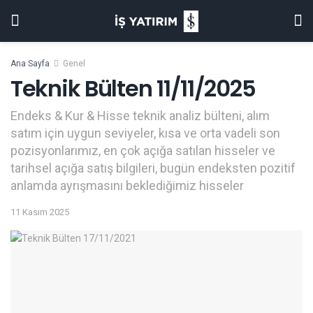
Ana Sayfa
Genel
Teknik Bülten 11/11/2025
Endeks & Kur & Hisse teknik analiz bülteni, alım
satım için uygun seviyeler, kısa ve orta vadeli son
pozisyonlarımız, en çok açığa satılan hisseler ve
tarihsel açığa satış bilgileri, bugün endeksten pozitif
anlamda ayrışmasını beklediğimiz hisseler
11 Kasım 2025