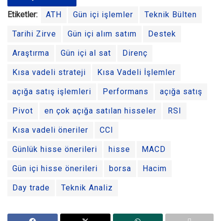
Etiketler:
ATH
Gün içi işlemler
Teknik Bülten
Tarihi Zirve
Gün içi alım satım
Destek
Araştırma
Gün içi al sat
Direnç
Kısa vadeli strateji
Kısa Vadeli İşlemler
açığa satış işlemleri
Performans
açığa satış
Pivot
en çok açığa satılan hisseler
RSI
Kısa vadeli öneriler
CCI
Günlük hisse önerileri
hisse
MACD
Gün içi hisse önerileri
borsa
Hacim
Day trade
Teknik Analiz