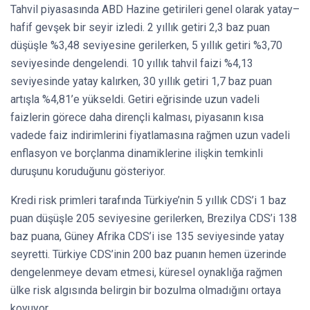
Tahvil piyasasında ABD Hazine getirileri genel olarak yatay–
hafif gevşek bir seyir izledi. 2 yıllık getiri 2,3 baz puan
düşüşle %3,48 seviyesine gerilerken, 5 yıllık getiri %3,70
seviyesinde dengelendi. 10 yıllık tahvil faizi %4,13
seviyesinde yatay kalırken, 30 yıllık getiri 1,7 baz puan
artışla %4,81’e yükseldi. Getiri eğrisinde uzun vadeli
faizlerin görece daha dirençli kalması, piyasanın kısa
vadede faiz indirimlerini fiyatlamasına rağmen uzun vadeli
enflasyon ve borçlanma dinamiklerine ilişkin temkinli
duruşunu koruduğunu gösteriyor.
Kredi risk primleri tarafında Türkiye’nin 5 yıllık CDS’i 1 baz
puan düşüşle 205 seviyesine gerilerken, Brezilya CDS’i 138
baz puana, Güney Afrika CDS’i ise 135 seviyesinde yatay
seyretti. Türkiye CDS’inin 200 baz puanın hemen üzerinde
dengelenmeye devam etmesi, küresel oynaklığa rağmen
ülke risk algısında belirgin bir bozulma olmadığını ortaya
koyuyor.