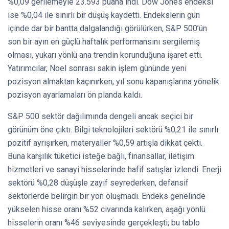
%0,09 gerilemeyle 23.593 puana indi. Dow Jones endeksi
ise %0,04 ile sınırlı bir düşüş kaydetti. Endekslerin gün
içinde dar bir bantta dalgalandığı görülürken, S&P 500’ün
son bir ayın en güçlü haftalık performansını sergilemiş
olması, yukarı yönlü ana trendin korunduğuna işaret etti.
Yatırımcılar, Noel sonrası sakin işlem gününde yeni
pozisyon almaktan kaçınırken, yıl sonu kapanışlarına yönelik
pozisyon ayarlamaları ön planda kaldı.
S&P 500 sektör dağılımında dengeli ancak seçici bir
görünüm öne çıktı. Bilgi teknolojileri sektörü %0,21 ile sınırlı
pozitif ayrışırken, materyaller %0,59 artışla dikkat çekti.
Buna karşılık tüketici isteğe bağlı, finansallar, iletişim
hizmetleri ve sanayi hisselerinde hafif satışlar izlendi. Enerji
sektörü %0,28 düşüşle zayıf seyrederken, defansif
sektörlerde belirgin bir yön oluşmadı. Endeks genelinde
yükselen hisse oranı %52 civarında kalırken, aşağı yönlü
hisselerin oranı %46 seviyesinde gerçekleşti; bu tablo