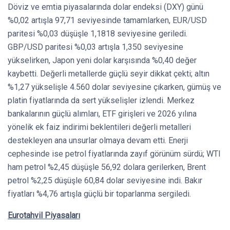
Döviz ve emtia piyasalarında dolar endeksi (DXY) günü
%0,02 artışla 97,71 seviyesinde tamamlarken, EUR/USD
paritesi %0,03 düşüşle 1,1818 seviyesine geriledi.
GBP/USD paritesi %0,03 artışla 1,350 seviyesine
yükselirken, Japon yeni dolar karşısında %0,40 değer
kaybetti. Değerli metallerde güçlü seyir dikkat çekti; altın
%1,27 yükselişle 4.560 dolar seviyesine çıkarken, gümüş ve
platin fiyatlarında da sert yükselişler izlendi. Merkez
bankalarının güçlü alımları, ETF girişleri ve 2026 yılına
yönelik ek faiz indirimi beklentileri değerli metalleri
destekleyen ana unsurlar olmaya devam etti. Enerji
cephesinde ise petrol fiyatlarında zayıf görünüm sürdü; WTI
ham petrol %2,45 düşüşle 56,92 dolara gerilerken, Brent
petrol %2,25 düşüşle 60,84 dolar seviyesine indi. Bakır
fiyatları %4,76 artışla güçlü bir toparlanma sergiledi.
Eurotahvil Piyasaları