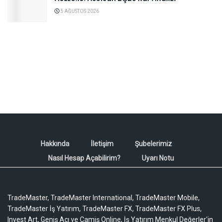
5 AĞUSTOS 2026
Hakkında
İletişim
Şubelerimiz
Nasıl Hesap Açabilirim?
Uyarı Notu
TradeMaster, TradeMaster International, TradeMaster Mobile,
TradeMaster İş Yatırım, TradeMaster FX, TradeMaster FX Plus,
Invest Art, Geniş Açı ve Camiş Online, İş Yatırım Menkul Değerler'in