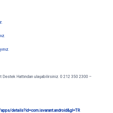
z.
ız.
yınız.
rant Destek Hattından ulaşabilirsiniz. 0 212 350 2300 –
e/apps/details?id=com.isvarant.android&gl=TR