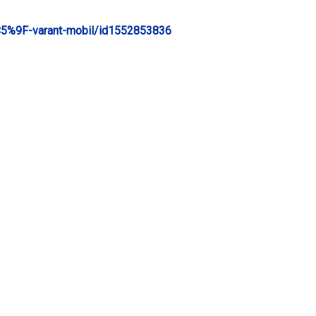
%C5%9F-varant-mobil/id1552853836