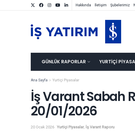
Hakkında
İletişim
Şubelerimiz
GÜNLÜK RAPORLAR
YURTIÇI PIYAS
Ana Sayfa
Yurtiçi Piyasalar
İş Varant Sabah R
20/01/2026
20 Ocak 2026
Yurtiçi Piyasalar
,
İş Varant Raporu