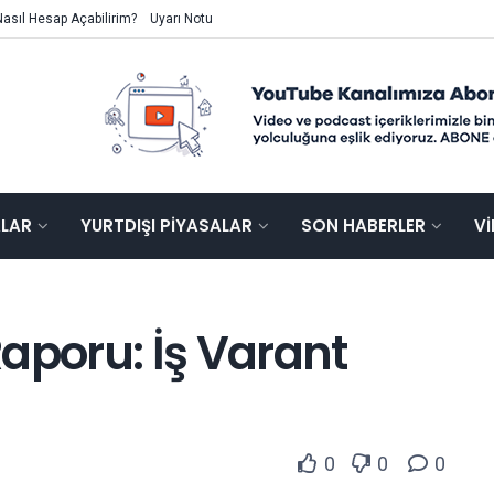
Nasıl Hesap Açabilirim?
Uyarı Notu
ALAR
YURTDIŞI PIYASALAR
SON HABERLER
V
aporu: İş Varant
0
0
0