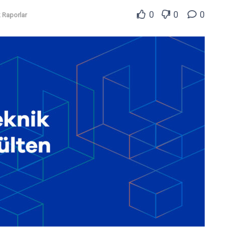
0
0
0
 Raporlar