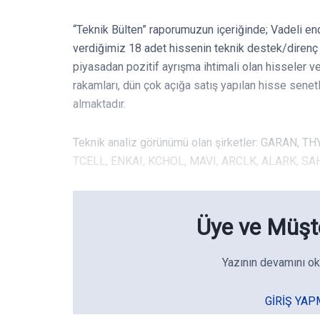
“Teknik Bülten” raporumuzun içeriğinde; Vadeli en
verdiğimiz 18 adet hissenin teknik destek/direnç s
piyasadan pozitif ayrışma ihtimali olan hisseler v
rakamları, dün çok açığa satış yapılan hisse senet
almaktadır.
Teknik analiz görünümü olan şirketler: GARAN, 
TCELL, ENKAI, KCHOL, MAVI, ARCLK, ALARK, S
Üye ve Müşte
Yazının devamını ok
GIRIŞ YAP