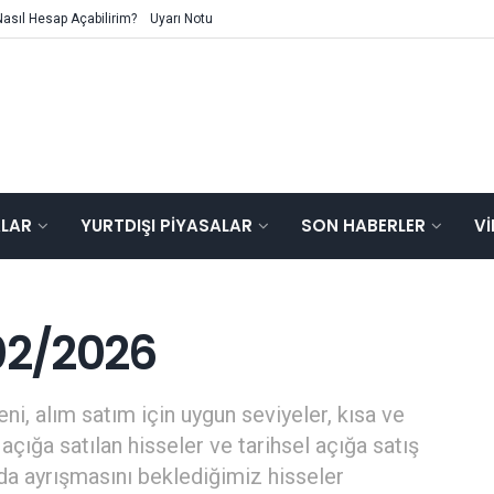
Nasıl Hesap Açabilirim?
Uyarı Notu
ALAR
YURTDIŞI PIYASALAR
SON HABERLER
V
02/2026
ni, alım satım için uygun seviyeler, kısa ve
açığa satılan hisseler ve tarihsel açığa satış
mda ayrışmasını beklediğimiz hisseler