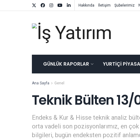
Hakkında
İletişim
Şubelerimiz
GÜNLÜK RAPORLAR
YURTIÇI PIYAS
Ana Sayfa
Genel
Teknik Bülten 13/
Endeks & Kur & Hisse teknik analiz bülte
orta vadeli son pozisyonlarımız, en çok 
bilgileri, bugün endeksten pozitif anla