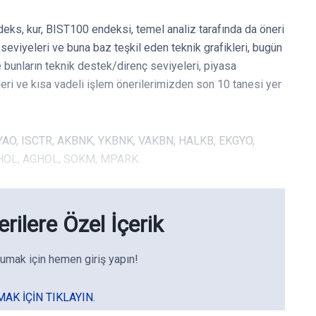
deks, kur, BIST100 endeksi, temel analiz tarafında da öneri
eviyeleri ve buna baz teşkil eden teknik grafikleri, bugün
e bunların teknik destek/direnç seviyeleri, piyasa
leri ve kısa vadeli işlem önerilerimizden son 10 tanesi yer
THYAO, ISCTR, AKBNK, YKBNK, VAKBN, HALKB, EKGYO,
AHOL, AGHOL, SOKM, MPARK.
rilere Özel İçerik
umak için hemen giriş yapın!
MAK IÇIN TIKLAYIN.