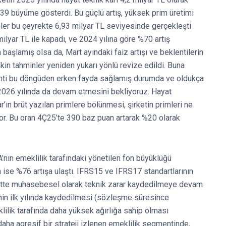
139 büyüme gösterdi. Bu güçlü artış, yüksek prim üretimi
imler bu çeyrekte 6,93 milyar TL seviyesinde gerçekleşti
lyar TL ile kapadı, ve 2024 yılına göre %70 artış
başlamış olsa da, Mart ayındaki faiz artışı ve beklentilerin
kin tahminler yeniden yukarı yönlü revize edildi. Buna
enti bu döngüden erken fayda sağlamış durumda ve oldukça
n 2026 yılında da devam etmesini bekliyoruz. Hayat
’ın brüt yazılan primlere bölünmesi, şirketin primleri ne
or. Bu oran 4Ç25’te 390 baz puan artarak %20 olarak
nın emeklilik tarafındaki yönetilen fon büyüklüğü
a ise %76 artışa ulaştı. IFRS15 ve IFRS17 standartlarının
tte muhasebesel olarak teknik zarar kaydedilmeye devam
nin ilk yılında kaydedilmesi (sözleşme süresince
klilik tarafında daha yüksek ağırlığa sahip olması
aha agresif bir strateji izlenen emeklilik segmentinde,