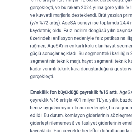
gerçekleşti, ve bu rakam 2024 yılına göre yıllık %
ve kuvvetli marjlarla desteklendi. Brüt yazılan pr
(y/y %72 artış). AgeSA seneyi ise toplamda 24,4 mi
kaydetmiş oldu. Faiz indirim döngüsü yılın başında 
üzerindeki enflasyon nedeniyle faiz patikasına iliş
rağmen, AgeSA’nın en karlı kolu olan hayat segm
güçlü sonuçlar açıkladı. Bu segmentteki karlılığı
segmentinin teknik marjı, hayat segmenti teknik kar
kadar verimli teknik kara dönüştürdüğünü gösteriy
gerçekleşti.
Emeklilik fon büyüklüğü çeyreklik %16 arttı.
AgeSA’
çeyreklik %16 artışla 401 milyar TL’ye, yıllık bazd
henüz uygulanmıyor olması nedeniyle, bu segmen
edildi. Bu durum, komisyon giderlerinin sözleşme
giderleştirilememesi) ve faaliyet giderlerinin eme
kaynaklıdır. Son çeyrekte hedefler doğrultusunda d