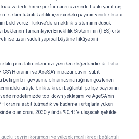
i kısa vadede hisse performansı üzerinde baskı yaratmış
in toplam teknik kârlılık içerisindeki payının sınırlı olması
nı bekliyoruz. Türkiye’de emeklilik sisteminin düşük
 beklenen Tamamlayıcı Emeklilik Sistemi’nin (TES) orta
eli ise uzun vadeli yapısal büyüme hikâyesini
daki prim tahminlerimizi yeniden değerlendirdik. Daha
 GSYH oranını ve AgeSA’nın pazar payını sabit
nda belirgin bir gevşeme olmamasına rağmen gözlenen
indeki artışla birlikte kredi bağlantılı poliçe sayısının
rçevede modelimizde top-down yaklaşımı ve AgeSA’nın
H oranını sabit tutmadık ve kademeli artışlarla yukarı
sinde olan oranı, 2030 yılında %0,43’e ulaşacak şekilde
 güçlü seyrini koruması ve yüksek marjlı kredi bağlantılı