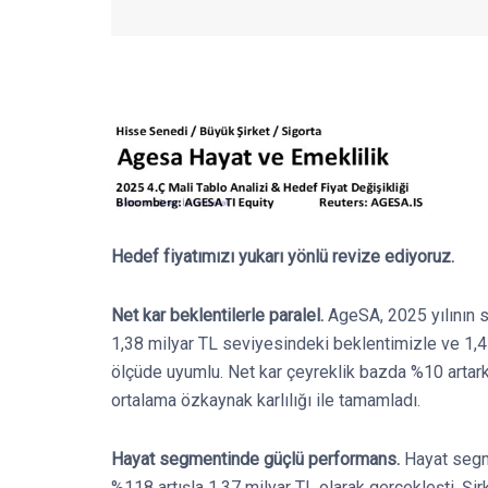
Hedef fiyatımızı yukarı yönlü revize ediyoruz.
Net kar beklentilerle paralel.
AgeSA, 2025 yılının s
1,38 milyar TL seviyesindeki beklentimizle ve 1,4
ölçüde uyumlu. Net kar çeyreklik bazda %10 artarke
ortalama özkaynak karlılığı ile tamamladı.
Hayat segmentinde güçlü performans.
Hayat segme
%118 artışla 1,37 milyar TL olarak gerçekleşti. Şir