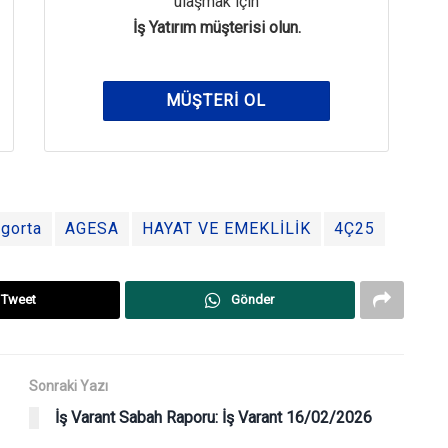
ulaşmak için
İş Yatırım müşterisi olun.
MÜŞTERI OL
igorta
AGESA
HAYAT VE EMEKLİLİK
4Ç25
Tweet
Gönder
Sonraki Yazı
İş Varant Sabah Raporu: İş Varant 16/02/2026