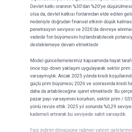
Devlet katkı oranının %30’dan %20’ye düşürülmes
olsa da, devlet katkısı fonlarından elde edilen gelir
nedeniyle doğrudan finansal etkinin düşük kalması
penetrasyon seviyesi ve 2026’da devreye alınması
vadede fon büyümesini hızlandırabilecek potansiy
desteklemeye devam etmektedir.
Model güncellemelerimiz kapsamında hayat tarafın
önce top-down yaklaşım uygulayarak sektör prim /
varsaymıştık. Ancak 2025 yılında kredi koşulları
güçlü prim büyümesi, 2026 ve sonrasında kredi hacm
daha da artabileceğine işaret etmektedir. Bu çe
pazar payı varsayımını korurken, sektör prim / GSY
yönlü revize ettik. 2025 yıl sonunda %0,29 seviye
kademeli artırarak bu seviyede sabit varsaydık.
Faiz indirim döngüsüne rağmen yatırım gelirlerinin