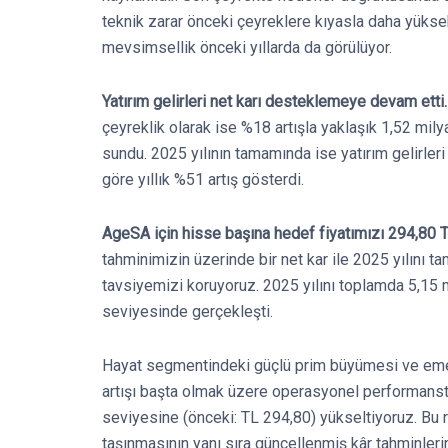
teknik zarar önceki çeyreklere kıyasla daha yüks
mevsimsellik önceki yıllarda da görülüyor.
Yatırım gelirleri net karı desteklemeye devam etti
çeyreklik olarak ise %18 artışla yaklaşık 1,52 mil
sundu. 2025 yılının tamamında ise yatırım gelirleri
göre yıllık %51 artış gösterdi.
AgeSA için hisse başına hedef fiyatımızı 294,80 
tahminimizin üzerinde bir net kar ile 2025 yılın
tavsiyemizi koruyoruz. 2025 yılını toplamda 5,15 mi
seviyesinde gerçekleşti.
Hayat segmentindeki güçlü prim büyümesi ve emek
artışı başta olmak üzere operasyonel performansta
seviyesine (önceki: TL 294,80) yükseltiyoruz. Bu 
taşınmasının yanı sıra güncellenmiş kâr tahminler