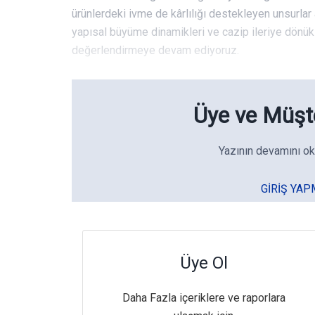
ürünlerdeki ivme de kârlılığı destekleyen unsurlar
yapısal büyüme dinamikleri ve cazip ileriye dönük ç
değerlendirmeye devam ediyoruz.
Üye ve Müşte
Yazının devamını ok
GIRIŞ YAP
Üye Ol
Daha Fazla içeriklere ve raporlara