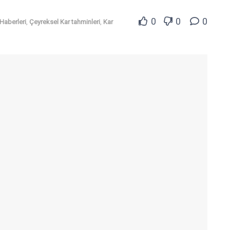
0
0
0
 Haberleri
,
Çeyreksel Kar tahminleri
,
Kar