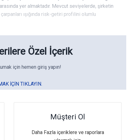
 arasında yer almaktadır. Mevcut seviyelerde, şirketin
arpanları ışığında risk-getiri profilini olumlu
rilere Özel İçerik
umak için hemen giriş yapın!
MAK IÇIN TIKLAYIN.
Müşteri Ol
Daha Fazla içeriklere ve raporlara