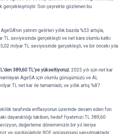
ek gerçekleşmiştir. Son çeyrekte gözlenen bu
.
AgeSA’nın yatırım gelirleri yıllık bazda %53 artışla,
yar TL seviyesinde gerçekleşti ve net kara olumlu katkı
 5,02 milyar TL seviyesinde gerçekleşti, ve bir önceki yıla
TL’den 389,60 TL’ye yükseltiyoruz.
2025 yılı için net kar
ı tamamlayan AgeSA için olumlu görüşümüzü ve AL
lyar TL net kar ile tamamladı, ve yıllık artış %87
lilik tarafında enflasyonun üzerinde devam eden fon
ki dayanıklılığı takiben, hedef fiyatımızı TL 389,60
revizyon, değerleme dönemimizin bir yıl ileriye
imiz ve sürdürülebilir ROE görünümünü yansıtmaktadır.