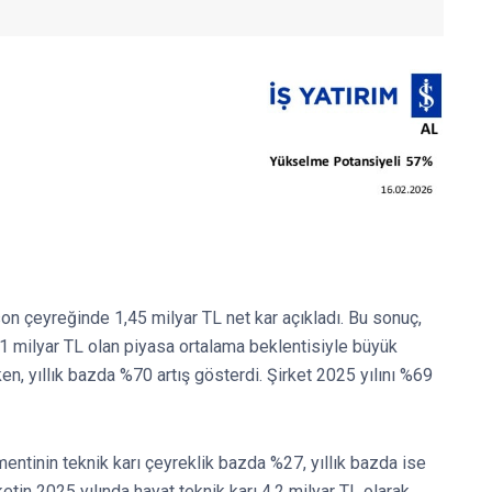
on çeyreğinde 1,45 milyar TL net kar açıkladı. Bu sonuç,
1 milyar TL olan piyasa ortalama beklentisiyle büyük
n, yıllık bazda %70 artış gösterdi. Şirket 2025 yılını %69
ntinin teknik karı çeyreklik bazda %27, yıllık bazda ise
ketin 2025 yılında hayat teknik karı 4,2 milyar TL olarak