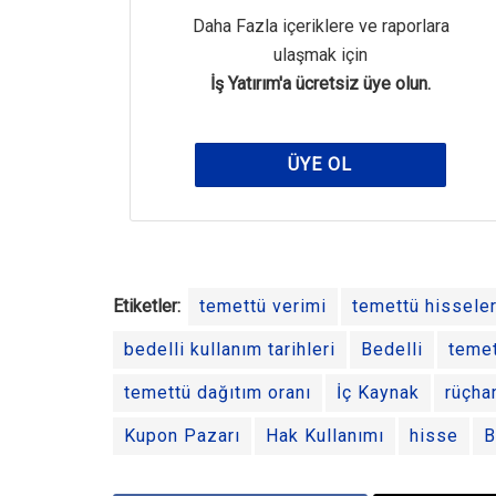
Daha Fazla içeriklere ve raporlara
ulaşmak için
İş Yatırım'a ücretsiz üye olun.
ÜYE OL
Etiketler:
temettü verimi
temettü hisseler
bedelli kullanım tarihleri
Bedelli
temet
temettü dağıtım oranı
İç Kaynak
rüçha
Kupon Pazarı
Hak Kullanımı
hisse
B