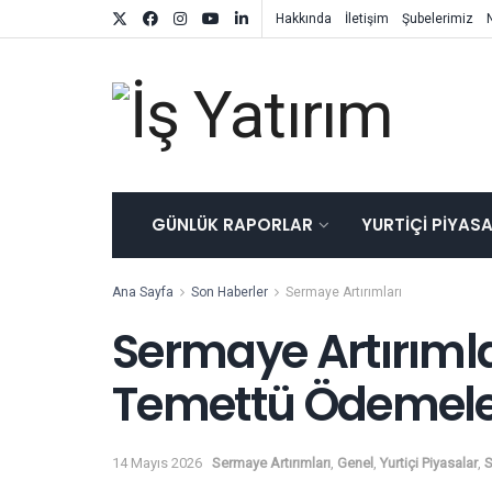
Hakkında
İletişim
Şubelerimiz
GÜNLÜK RAPORLAR
YURTIÇI PIYAS
Ana Sayfa
Son Haberler
Sermaye Artırımları
Sermaye Artırımla
Temettü Ödemele
14 Mayıs 2026
Sermaye Artırımları
,
Genel
,
Yurtiçi Piyasalar
,
S