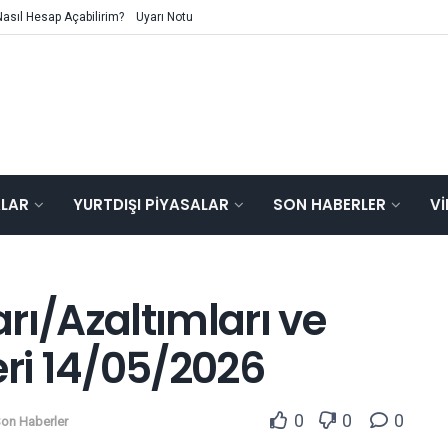
Nasıl Hesap Açabilirim?
Uyarı Notu
ALAR
YURTDIŞI PIYASALAR
SON HABERLER
V
rı/Azaltımları ve
ri 14/05/2026
0
0
0
on Haberler