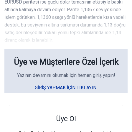
EURUSD paritesi ise güçlü dolar temasının etkisiyle baskı
altında kalmaya devam ediyor. Parite 1,1367 seviyesinde
işlem görürken, 1,1360 aşağı yönlü hareketlerde kısa vadeli
destek, bu seviyenin altına sarkması durumunda 1,13 doğru
satış derinleşebilir. Yukarı yönlü tepki alımlarında ise 1,14
direnç olarak izlenebilir.
Üye ve Müşterilere Özel İçerik
Yazının devamını okumak için hemen giriş yapın!
GIRIŞ YAPMAK IÇIN TIKLAYIN.
Üye Ol