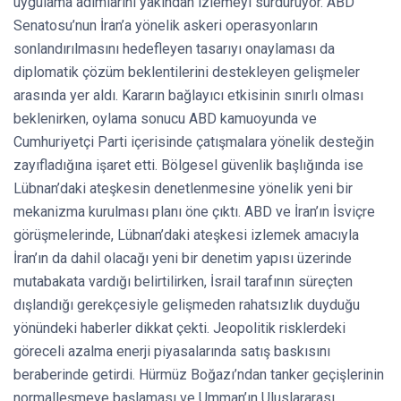
uygulama adımlarını yakından izlemeyi sürdürüyor. ABD
Senatosu’nun İran’a yönelik askeri operasyonların
sonlandırılmasını hedefleyen tasarıyı onaylaması da
diplomatik çözüm beklentilerini destekleyen gelişmeler
arasında yer aldı. Kararın bağlayıcı etkisinin sınırlı olması
beklenirken, oylama sonucu ABD kamuoyunda ve
Cumhuriyetçi Parti içerisinde çatışmalara yönelik desteğin
zayıfladığına işaret etti. Bölgesel güvenlik başlığında ise
Lübnan’daki ateşkesin denetlenmesine yönelik yeni bir
mekanizma kurulması planı öne çıktı. ABD ve İran’ın İsviçre
görüşmelerinde, Lübnan’daki ateşkesi izlemek amacıyla
İran’ın da dahil olacağı yeni bir denetim yapısı üzerinde
mutabakata vardığı belirtilirken, İsrail tarafının süreçten
dışlandığı gerekçesiyle gelişmeden rahatsızlık duyduğu
yönündeki haberler dikkat çekti. Jeopolitik risklerdeki
göreceli azalma enerji piyasalarında satış baskısını
beraberinde getirdi. Hürmüz Boğazı’ndan tanker geçişlerinin
normalleşmeye başlaması ve Umman’ın Uluslararası