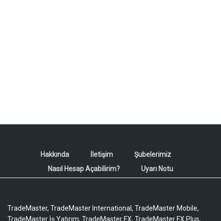
Hakkında
İletişim
Şubelerimiz
Nasıl Hesap Açabilirim?
Uyarı Notu
TradeMaster, TradeMaster International, TradeMaster Mobile,
TradeMaster İş Yatırım, TradeMaster FX, TradeMaster FX Plus,