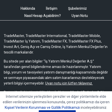
Hakkında
İletişim
Şubelerimiz
Nasıl Hesap Açabilirim?
Uyarı Notu
TradeMaster, TradeMaster International, TradeMaster Mobile,
TradeMaster İş Yatırım, TradeMaster FX, TradeMaster FX Plus,
Invest Art, Geniş Açı ve Camiş Online, İş Yatırım Menkul Değerler'in
tescilli markalarıdır.
Bu sitede yer alan bilgiler “İş Yatırım Menkul Değerler A.Ş.”
tarafından genel bilgilendirme amacı ile hazırlanmıştır. Yatırım
bilgi, yorum ve tavsiyeleri yatırım danışmanlığı kapsamında değildir
ve sermaye piyasasındaki alım satım kararlarınızı destekleyecek
yeterli bilgiyi içermeyebilir.
Uyarı notu için lütfen tıklayınız.
Bu içeriğe ilişkin tüm telif hakları İş Yatırım Menkul Değerler A.Ş.’ye
İnternet sitemize yerleştirilen çerezler ve diğer yöntemlerle elde
aittir. Bu içerik, açık iznimiz olmaksızın başkaları tarafından
edilen verilerinizin işlenmesi konusunda, çerez politikamızı da içeren
herhangi bir amaçla, kısmen veya tamamen çoğaltılamaz,
Kişisel Verilerin Korunması ve Gizlilik Politikamızı
inceleyebilirsiniz.
dağıtılamaz, yayımlanamaz veya değiştirilemez.