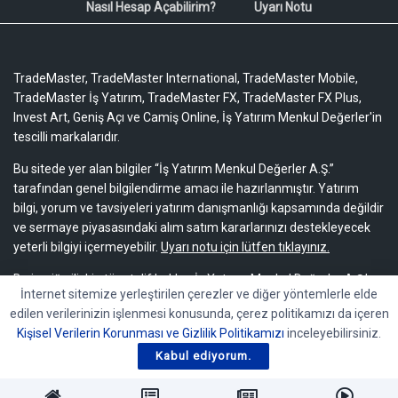
Nasıl Hesap Açabilirim?
Uyarı Notu
TradeMaster, TradeMaster International, TradeMaster Mobile,
TradeMaster İş Yatırım, TradeMaster FX, TradeMaster FX Plus,
Invest Art, Geniş Açı ve Camiş Online, İş Yatırım Menkul Değerler'in
tescilli markalarıdır.
Bu sitede yer alan bilgiler “İş Yatırım Menkul Değerler A.Ş.”
tarafından genel bilgilendirme amacı ile hazırlanmıştır. Yatırım
bilgi, yorum ve tavsiyeleri yatırım danışmanlığı kapsamında değildir
ve sermaye piyasasındaki alım satım kararlarınızı destekleyecek
yeterli bilgiyi içermeyebilir.
Uyarı notu için lütfen tıklayınız.
Bu içeriğe ilişkin tüm telif hakları İş Yatırım Menkul Değerler A.Ş.’ye
İnternet sitemize yerleştirilen çerezler ve diğer yöntemlerle elde
aittir. Bu içerik, açık iznimiz olmaksızın başkaları tarafından
edilen verilerinizin işlenmesi konusunda, çerez politikamızı da içeren
herhangi bir amaçla, kısmen veya tamamen çoğaltılamaz,
Kişisel Verilerin Korunması ve Gizlilik Politikamızı
inceleyebilirsiniz.
dağıtılamaz, yayımlanamaz veya değiştirilemez.
Kabul ediyorum.