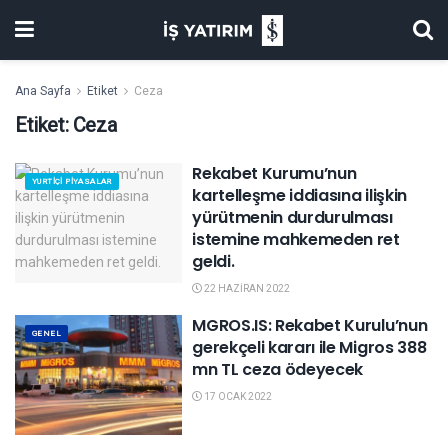
Ana Sayfa
Etiket
Ceza
Etiket:
Ceza
Rekabet Kurumu’nun
YURTIÇI PIYASALAR
kartelleşme iddiasına ilişkin
yürütmenin durdurulması
istemine mahkemeden ret
geldi.
22 HAZIRAN 2022
MGROS.IS: Rekabet Kurulu’nun
GENEL
gerekçeli kararı ile Migros 388
mn TL ceza ödeyecek
17 OCAK 2022