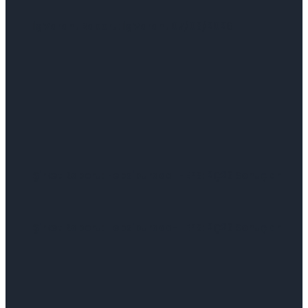
İş Varant Raporu: İş Varant 07/08/2026
Şirket Raporu: Hepsiburada-HEPS: 2Ç26 Sonuçları
Şirket Raporu: Hepsiburada-HEPS: 2Ç26 Sonuçları