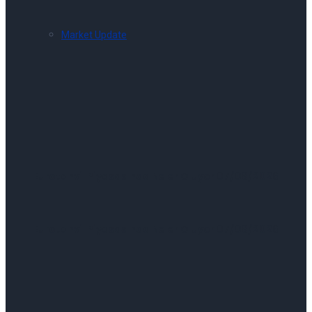
Market Update
Eurotahvil Piyasasında Neler Oluyor 07/08/2026
Eurotahvil Piyasasında Neler Oluyor 07/08/2026