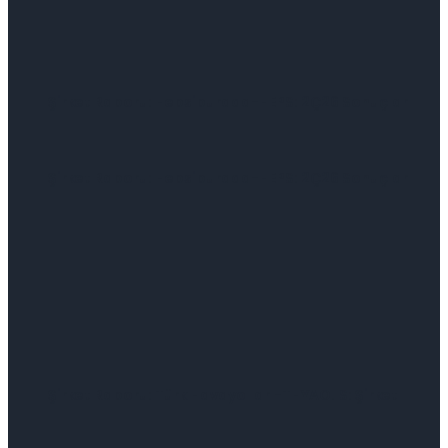
Şirket Raporu: Hepsiburada-HEPS: 2Ç26 Sonuçları
Şirket Raporu: Hepsiburada-HEPS: 2Ç26 Sonuçları
Şirket Raporu: Türk Havayolları-THYAO.IS: Şirket