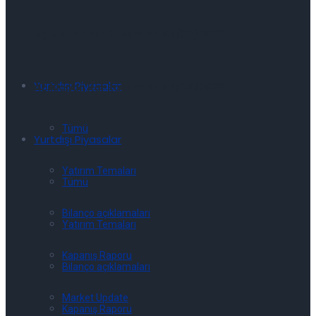
Açıklanan Kar Rakamları 07/08/2026
Yurtdışı Piyasalar
Açıklanan Kar Rakamları 07/08/2026
Tümü
Yurtdışı Piyasalar
Yatırım Temaları
Tümü
Bilanço açıklamaları
Yatırım Temaları
Kapanış Raporu
Bilanço açıklamaları
Market Update
Kapanış Raporu