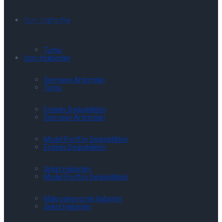
Son Haberler
Uluslararası Piyasalar Kapanış Raporu – 04.08.2026
Tümü
Son Haberler
Sermaye Artırımları
Tümü
Endeks Değişiklikleri
Sermaye Artırımları
Model Portföy Değişiklikleri
Endeks Değişiklikleri
Şirket Haberleri
Model Portföy Değişiklikleri
Makroekonomik Haberler
Şirket Haberleri