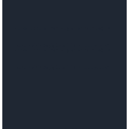
Market Update – Yeni Müşteriler İnsan Değil: AI
Ekonomisinin Geçiş Ücretini Kim Toplayacak?
Market Update – Yeni Müşteriler İnsan Değil: AI
Ekonomisinin Geçiş Ücretini Kim Toplayacak?