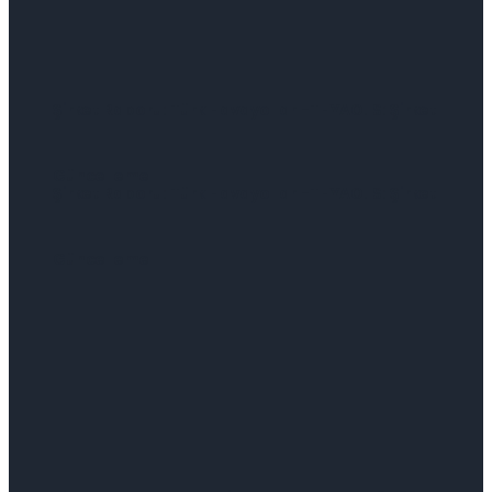
Şirket Raporu: Türk Havayolları-THYAO.IS: Şirket
Güncelleme
Şirket Raporu: Türk Havayolları-THYAO.IS: Şirket
Güncelleme