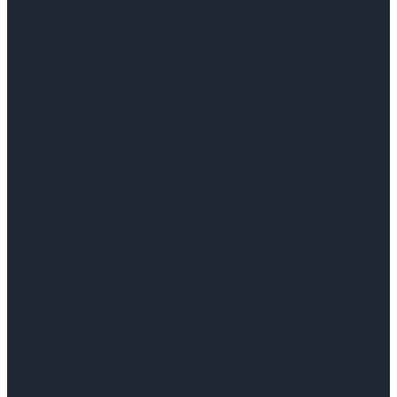
Şirket Raporu: Oyak Çimento-OYAKC.IS: 2Ç26
Sonuçları
Şirket Raporu: Oyak Çimento-OYAKC.IS: 2Ç26
Sonuçları
Günlük Yabancı Oranları 07/08/2026
Günlük Yabancı Oranları 07/08/2026