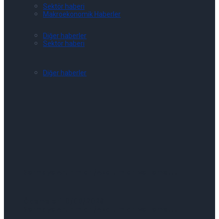
Sektör haberi
Makroekonomik Haberler
Diğer haberler
Sektör haberi
Diğer haberler
Sermaye Artırımları/Azaltımları ve Temettü
Ödemeleri 10/08/2026
Sermaye Artırımları/Azaltımları ve Temettü