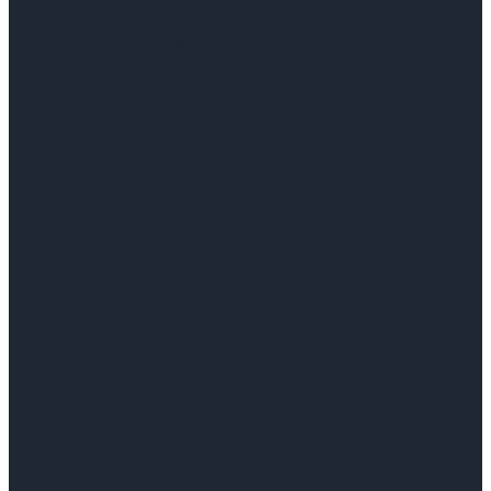
Ödemeleri 10/08/2026
Eurotahvil Piyasasında Neler Oluyor 07/08/2026
Eurotahvil Piyasasında Neler Oluyor 07/08/2026