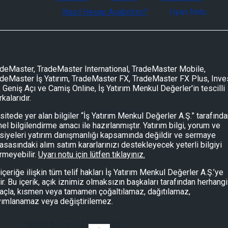
Nasıl Hesap Açabilirim?
Uyarı Notu
deMaster, TradeMaster International, TradeMaster Mobile,
Piyasalarda Bugün 07/08/2026
deMaster İş Yatırım, TradeMaster FX, TradeMaster FX Plus, Inve
, Geniş Açı ve Camiş Online, İş Yatırım Menkul Değerler'in tescilli
kalarıdır.
Piyasalarda Bugün 07/08/2026
sitede yer alan bilgiler “İş Yatırım Menkul Değerler A.Ş.” tarafınd
el bilgilendirme amacı ile hazırlanmıştır. Yatırım bilgi, yorum ve
siyeleri yatırım danışmanlığı kapsamında değildir ve sermaye
asasındaki alım satım kararlarınızı destekleyecek yeterli bilgiyi
rmeyebilir.
Uyarı notu için lütfen tıklayınız.
içeriğe ilişkin tüm telif hakları İş Yatırım Menkul Değerler A.Ş.’ye
tir. Bu içerik, açık iznimiz olmaksızın başkaları tarafından herhangi
çla, kısmen veya tamamen çoğaltılamaz, dağıtılamaz,
yımlanamaz veya değiştirilemez.
Teknik Bülten 07/08/2026