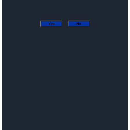
Are you sure want to cancel subscription?
Sermaye Artırımları/Azaltımları ve Temettü
Yes
No
Ödemeleri 10/08/2026
Sermaye Artırımları/Azaltımları ve Temettü
Ödemeleri 10/08/2026
İş Varant Raporu: İş Varant 07/08/2026