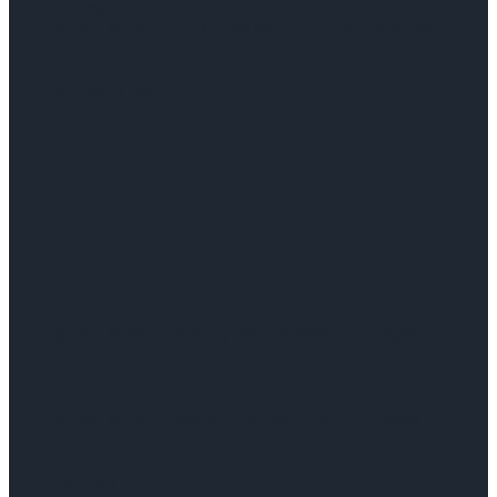
Güncelleme
Şirket Raporu: Türk Havayolları-THYAO.IS: Şirket
Güncelleme
Şirket Raporu: Oyak Çimento-OYAKC.IS: 2Ç26
Sonuçları
Şirket Raporu: Oyak Çimento-OYAKC.IS: 2Ç26
Sonuçları