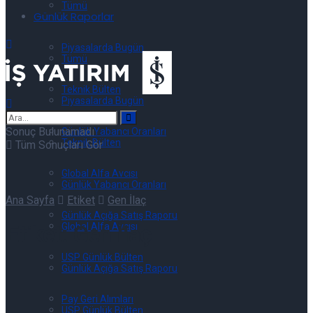
Tümü
Günlük Raporlar
Piyasalarda Bugün
Tümü
Teknik Bülten
Piyasalarda Bugün
Sonuç Bulunamadı
Günlük Yabancı Oranları
Teknik Bülten
Tüm Sonuçları Gör
Global Alfa Avcısı
Günlük Yabancı Oranları
Ana Sayfa
Etiket
Gen İlaç
Günlük Açığa Satış Raporu
Global Alfa Avcısı
Etiket:
Gen İlaç
USP Günlük Bülten
Günlük Açığa Satış Raporu
Pay Geri Alımları
USP Günlük Bülten