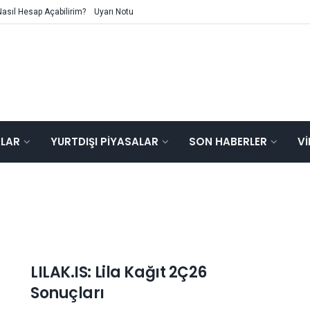
Nasıl Hesap Açabilirim?
Uyarı Notu
ALAR
YURTDIŞI PIYASALAR
SON HABERLER
V
LILAK.IS: Lila Kağıt 2Ç26
Sonuçları