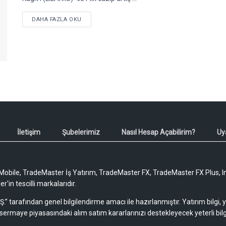
DETAILS
DAHA FAZLA OKU
İletişim
Şubelerimiz
Nasıl Hesap Açabilirim?
Uy
obile, TradeMaster İş Yatırım, TradeMaster FX, TradeMaster FX Plus, I
'in tescilli markalarıdır.
Ş.” tarafından genel bilgilendirme amacı ile hazırlanmıştır. Yatırım bilgi,
sermaye piyasasındaki alım satım kararlarınızı destekleyecek yeterli bilg