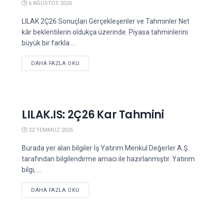
6 AĞUSTOS 2026
LILAK 2Ç26 Sonuçları Gerçekleşenler ve Tahminler Net
kâr beklentilerin oldukça üzerinde. Piyasa tahminlerini
büyük bir farkla ...
DETAILS
DAHA FAZLA OKU
LILAK.IS: 2Ç26 Kar Tahmini
22 TEMMUZ 2026
Burada yer alan bilgiler İş Yatırım Menkul Değerler A.Ş.
tarafından bilgilendirme amacı ile hazırlanmıştır. Yatırım
bilgi, ...
DETAILS
DAHA FAZLA OKU