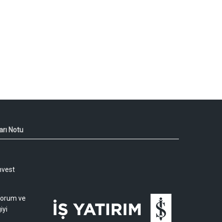
arı Notu
nvest
 yorum ve
iyi