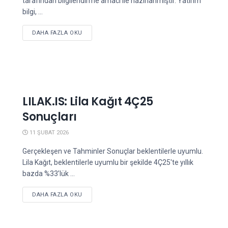
tarafından bilgilendirme amacı ile hazırlanmıştır. Yatırım
bilgi, ...
DETAILS
DAHA FAZLA OKU
LILAK.IS: Lila Kağıt 4Ç25
Sonuçları
11 ŞUBAT 2026
Gerçekleşen ve Tahminler Sonuçlar beklentilerle uyumlu.
Lila Kağıt, beklentilerle uyumlu bir şekilde 4Ç25'te yıllık
bazda %33’lük ...
DETAILS
DAHA FAZLA OKU