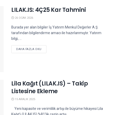
LILAK.IS: 4Ç25 Kar Tahmini
26 OCAK 2026
Burada yer alan bilgiler İş Yatırım Menkul Değerler A.Ş.
tarafından bilgilendirme amacı ile hazırlanmıştır. Yatırım
bilgi, ...
DETAILS
DAHA FAZLA OKU
Lila Kağıt (LILAK.IS) – Takip
Listesine Ekleme
15 ARALIK 2025
Yeni kapasite ve verimlilik artışı ile büyüme hikayesi Lila
Kağıt’ı (LILAK.IS) %81'lik cazip artış ...