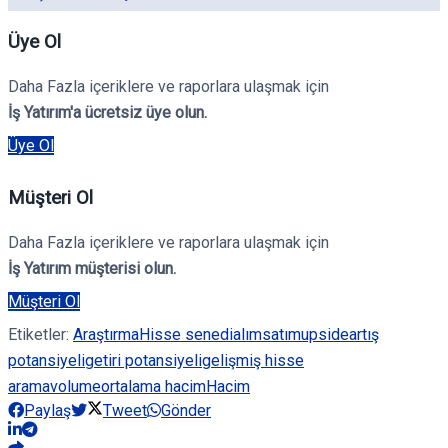
Üye Ol
Daha Fazla içeriklere ve raporlara ulaşmak için
İş Yatırım'a ücretsiz üye olun.
Üye Ol
Müşteri Ol
Daha Fazla içeriklere ve raporlara ulaşmak için
İş Yatırım müşterisi olun.
Müşteri Ol
Etiketler:
Araştırma
Hisse senedi
alım
satım
upside
artış
potansiyeli
getiri potansiyeli
gelişmiş hisse
arama
volume
ortalama hacim
Hacim
Paylaş
Tweet
Gönder