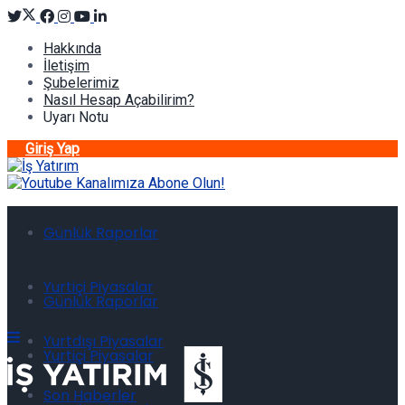
Hakkında
İletişim
Şubelerimiz
Nasıl Hesap Açabilirim?
Uyarı Notu
Giriş Yap
Günlük Raporlar
Yurtiçi Piyasalar
Günlük Raporlar
Yurtdışı Piyasalar
Yurtiçi Piyasalar
Son Haberler