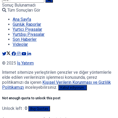
Sonuç Bulunamadı
Tüm Sonuçları Gör
Ana Sayfa
Günlük Raporlar
Yurtiçi Piyasalar
Yurtdışı Piyasalar
Son Haberler
Videolar
© 2025
İş Yatırım
İnternet sitemize yerleştirilen çerezler ve diğer yöntemlerle
elde edilen verilerinizin işlenmesi konusunda, çerez
politikamızı da içeren
Kişisel Verilerin Korunması ve Gizlilik
Politikamızı
inceleyebilirsiniz.
Kabul ediyorum.
Not enough quota to unlock this post
Unlock left :
0
Buy Quotas