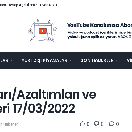
Nasıl Hesap Açabilirim?
Uyarı Notu
ALAR
YURTDIŞI PIYASALAR
SON HABERLER
V
rı/Azaltımları ve
i 17/03/2022
0
0
0
n Haberler