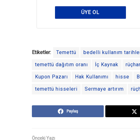
ÜYE OL
Etiketler:
Temettü
bedelli kullanım tarihle
temettü dağıtım oranı
İç Kaynak
rüçha
Kupon Pazarı
Hak Kullanımı
hisse
B
temettü hisseleri
Sermaye artırım
rüç
Paylaş
Önceki Yazı