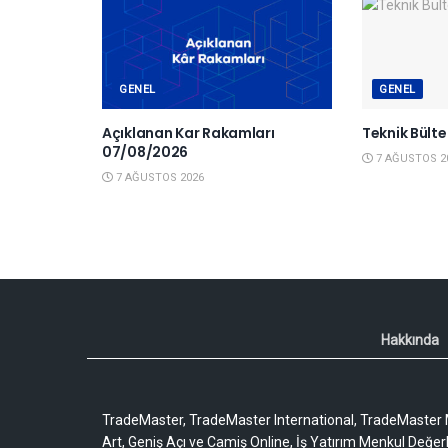
GENEL
GENEL
Açıklanan Kar Rakamları
Teknik Bült
07/08/2026
7 AĞUSTOS 2
7 AĞUSTOS 2026
Hakkında
TradeMaster, TradeMaster International, TradeMaster M
Art, Geniş Açı ve Camiş Online, İş Yatırım Menkul Değerler