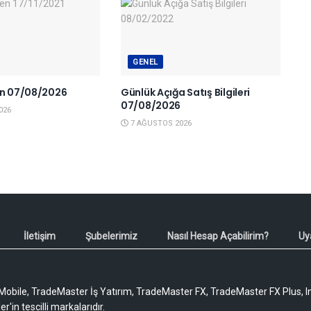
GENEL
en 07/08/2026
Günlük Açığa Satış Bilgileri
07/08/2026
026
7 AĞUSTOS 2026
İletişim
Şubelerimiz
Nasıl Hesap Açabilirim?
Uy
obile, TradeMaster İş Yatırım, TradeMaster FX, TradeMaster FX Plus, I
'in tescilli markalarıdır.