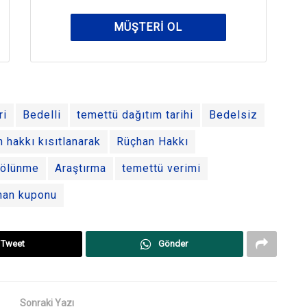
MÜŞTERI OL
ri
Bedelli
temettü dağıtım tarihi
Bedelsiz
n hakkı kısıtlanarak
Rüçhan Hakkı
ölünme
Araştırma
temettü verimi
han kuponu
Tweet
Gönder
Sonraki Yazı