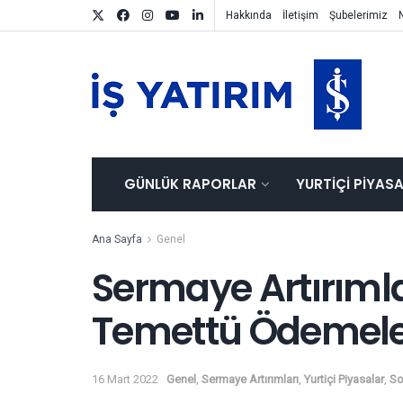
Hakkında
İletişim
Şubelerimiz
GÜNLÜK RAPORLAR
YURTIÇI PIYAS
Ana Sayfa
Genel
Sermaye Artırımla
Temettü Ödemeler
16 Mart 2022
Genel
,
Sermaye Artırımları
,
Yurtiçi Piyasalar
,
So