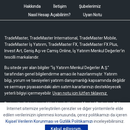
Hakkında
İletişim
Şubelerimiz
Nasıl Hesap Açabilirim?
Uyarı Notu
TradeMaster, TradeMaster International, TradeMaster Mobile,
TradeMaster İş Yatırım, TradeMaster FX, TradeMaster FX Plus,
Invest Art, Geniş Açı ve Camiş Online, İş Yatırım Menkul Değerler'in
tescilli markalarıdır.
Bu sitede yer alan bilgiler “İş Yatırım Menkul Değerler A.Ş.”
tarafından genel bilgilendirme amacı ile hazırlanmıştır. Yatırım
bilgi, yorum ve tavsiyeleri yatırım danışmanlığı kapsamında değildir
ve sermaye piyasasındaki alım satım kararlarınızı destekleyecek
yeterli bilgiyi içermeyebilir.
Uyarı notu için lütfen tıklayınız.
Bu içeriğe ilişkin tüm telif hakları İş Yatırım Menkul Değerler A.Ş.’ye
İnternet sitemize yerleştirilen çerezler ve diğer yöntemlerle elde
aittir. Bu içerik, açık iznimiz olmaksızın başkaları tarafından
edilen verilerinizin işlenmesi konusunda, çerez politikamızı da içeren
herhangi bir amaçla, kısmen veya tamamen çoğaltılamaz,
Kişisel Verilerin Korunması ve Gizlilik Politikamızı
inceleyebilirsiniz.
dağıtılamaz, yayımlanamaz veya değiştirilemez.
Kabul ediyorum.