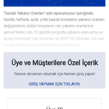
“Günlük Yabancı Oranları” adlı raporumuzun içeriğinde;
Günlük, haftalık, aylık, yıllık bazda hisselerin yabancı oranları
değişimlerini, bütün hisselerin cari yabancı oranlarının
güncel halini, son 10 günlük periyotta yabancı oranı artış ve
azalış trendinde olan hisseleri ve BIST-50 şirketleri için son
3 aylık yabancı oranı grafiklerini bulabilirsiniz.
Üye ve Müşterilere Özel İçerik
Yazının devamını okumak için hemen giriş yapın!
GIRIŞ YAPMAK IÇIN TIKLAYIN.