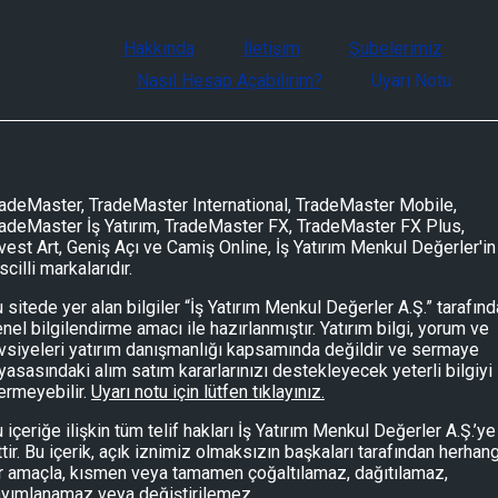
Hakkında
İletişim
Şubelerimiz
Nasıl Hesap Açabilirim?
Uyarı Notu
adeMaster, TradeMaster International, TradeMaster Mobile,
adeMaster İş Yatırım, TradeMaster FX, TradeMaster FX Plus,
vest Art, Geniş Açı ve Camiş Online, İş Yatırım Menkul Değerler'in
scilli markalarıdır.
 sitede yer alan bilgiler “İş Yatırım Menkul Değerler A.Ş.” tarafın
nel bilgilendirme amacı ile hazırlanmıştır. Yatırım bilgi, yorum ve
vsiyeleri yatırım danışmanlığı kapsamında değildir ve sermaye
yasasındaki alım satım kararlarınızı destekleyecek yeterli bilgiyi
ermeyebilir.
Uyarı notu için lütfen tıklayınız.
 içeriğe ilişkin tüm telif hakları İş Yatırım Menkul Değerler A.Ş.’ye
ttir. Bu içerik, açık iznimiz olmaksızın başkaları tarafından herhang
r amaçla, kısmen veya tamamen çoğaltılamaz, dağıtılamaz,
yımlanamaz veya değiştirilemez.