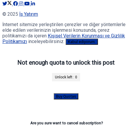
© 2025
İş Yatırım
İnternet sitemize yerleştirilen çerezler ve diğer yöntemlerle
elde edilen verilerinizin işlenmesi konusunda, çerez
politikamızı da içeren
Kişisel Verilerin Korunması ve Gizlilik
Politikamızı
inceleyebilirsiniz.
Kabul ediyorum.
Not enough quota to unlock this post
Unlock left :
0
Buy Quotas
Are you sure want to cancel subscription?