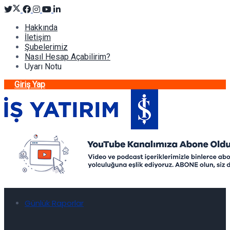
Hakkında
İletişim
Şubelerimiz
Nasıl Hesap Açabilirim?
Uyarı Notu
Giriş Yap
Günlük Raporlar