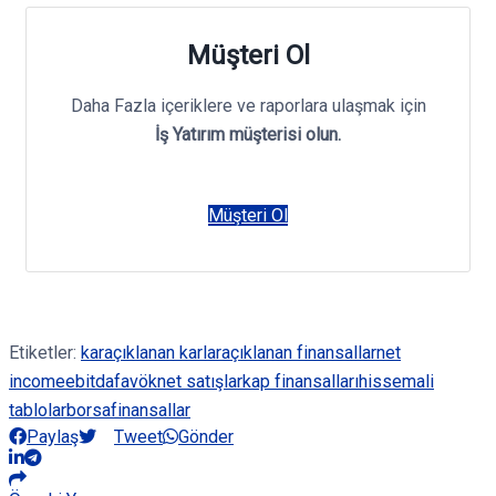
Müşteri Ol
Daha Fazla içeriklere ve raporlara ulaşmak için
İş Yatırım müşterisi olun.
Müşteri Ol
Etiketler:
kar
açıklanan karlar
açıklanan finansallar
net
income
ebitda
favök
net satışlar
kap finansalları
hisse
mali
tablolar
borsa
finansallar
Paylaş
Tweet
Gönder