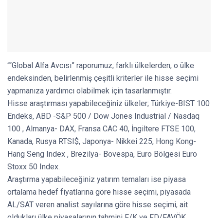
““Global Alfa Avcısı” raporumuz; farklı ülkelerden, o ülke
endeksinden, belirlenmiş çeşitli kriterler ile hisse seçimi
yapmanıza yardımcı olabilmek için tasarlanmıştır.
Hisse araştırması yapabileceğiniz ülkeler; Türkiye-BIST 100
Endeks, ABD -S&P 500 / Dow Jones Industrial / Nasdaq
100 , Almanya- DAX, Fransa CAC 40, İngiltere FTSE 100,
Kanada, Rusya RTSI$, Japonya- Nikkei 225, Hong Kong-
Hang Seng Index , Brezilya- Bovespa, Euro Bölgesi Euro
Stoxx 50 Index.
Araştırma yapabileceğiniz yatırım temaları ise piyasa
ortalama hedef fiyatlarına göre hisse seçimi, piyasada
AL/SAT veren analist sayılarına göre hisse seçimi, ait
oldukları ülke piyasalarının tahmini F/K ve FD/FAVÖK