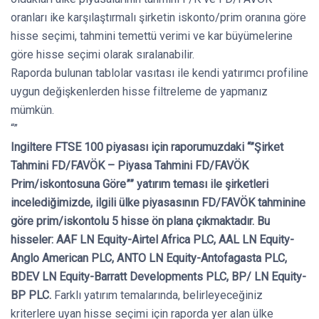
oranları ike karşılaştırmalı şirketin iskonto/prim oranına göre
hisse seçimi, tahmini temettü verimi ve kar büyümelerine
göre hisse seçimi olarak sıralanabilir.
Raporda bulunan tablolar vasıtası ile kendi yatırımcı profiline
uygun değişkenlerden hisse filtreleme de yapmanız
mümkün.
“”
Ingiltere FTSE 100 piyasası için raporumuzdaki “”Şirket
Tahmini FD/FAVÖK – Piyasa Tahmini FD/FAVÖK
Prim/iskontosuna Göre”” yatırım teması ile şirketleri
incelediğimizde, ilgili ülke piyasasının FD/FAVÖK tahminine
göre prim/iskontolu 5 hisse ön plana çıkmaktadır. Bu
hisseler: AAF LN Equity-Airtel Africa PLC, AAL LN Equity-
Anglo American PLC, ANTO LN Equity-Antofagasta PLC,
BDEV LN Equity-Barratt Developments PLC, BP/ LN Equity-
BP PLC.
Farklı yatırım temalarında, belirleyeceğiniz
kriterlere uyan hisse seçimi için raporda yer alan ülke