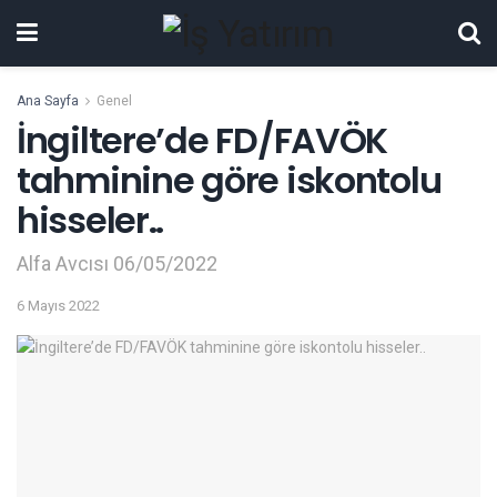
Ana Sayfa
Genel
İngiltere’de FD/FAVÖK
tahminine göre iskontolu
hisseler..
Alfa Avcısı 06/05/2022
6 Mayıs 2022