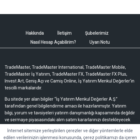
Hakkında
İletişim
Şubelerimiz
Nasıl Hesap Açabilirim?
Uyarı Notu
TradeMaster, TradeMaster International, TradeMaster Mobile,
TradeMaster İş Yatırım, TradeMaster FX, TradeMaster FX Plus,
Invest Art, Geniş Açı ve Camiş Online, İş Yatırım Menkul Değerler'in
tescilli markalarıdır.
Bu sitede yer alan bilgiler “İş Yatırım Menkul Değerler A.Ş.”
tarafından genel bilgilendirme amacı ile hazırlanmıştır. Yatırım
bilgi, yorum ve tavsiyeleri yatırım danışmanlığı kapsamında değildir
ve sermaye piyasasındaki alım satım kararlarınızı destekleyecek
yeterli bilgiyi içermeyebilir.
Uyarı notu için lütfen tıklayınız.
İnternet sitemize yerleştirilen çerezler ve diğer yöntemlerle elde
edilen verilerinizin işlenmesi konusunda, çerez politikamızı da içeren
Bu içeriğe ilişkin tüm telif hakları İş Yatırım Menkul Değerler A.Ş.’ye