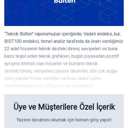
“Teknik Bülten” raporumuzun içeriğinde; Vadeli endeks, kur,
BIST100 endeksi, temel analiz tarafında da öneri verdiğimiz
22 adet hissenin teknik destek/direnç seviyeleri ve buna
bazs teşkil eden teknik grafikleri, bugün piyasadan pozitif
ayrışma ihtimali olan hisseler ve bunların teknik
destek/direnç seviyeleri, piyasa rakamları, dün çok açığa
satış yapılan hisse senetleri ve kısa vadeli işlem
önerilerimizden son 10 tanesi yer almaktadır.
Üye ve Müşterilere Özel İçerik
Yazının devamını okumak için hemen giriş yapın!