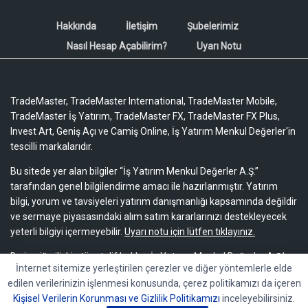
Hakkında
İletişim
Şubelerimiz
Nasıl Hesap Açabilirim?
Uyarı Notu
TradeMaster, TradeMaster International, TradeMaster Mobile,
TradeMaster İş Yatırım, TradeMaster FX, TradeMaster FX Plus,
Invest Art, Geniş Açı ve Camiş Online, İş Yatırım Menkul Değerler'in
tescilli markalarıdır.
Bu sitede yer alan bilgiler “İş Yatırım Menkul Değerler A.Ş.”
tarafından genel bilgilendirme amacı ile hazırlanmıştır. Yatırım
bilgi, yorum ve tavsiyeleri yatırım danışmanlığı kapsamında değildir
ve sermaye piyasasındaki alım satım kararlarınızı destekleyecek
yeterli bilgiyi içermeyebilir.
Uyarı notu için lütfen tıklayınız.
Bu içeriğe ilişkin tüm telif hakları İş Yatırım Menkul Değerler A.Ş.’ye
İnternet sitemize yerleştirilen çerezler ve diğer yöntemlerle elde
aittir. Bu içerik, açık iznimiz olmaksızın başkaları tarafından
edilen verilerinizin işlenmesi konusunda, çerez politikamızı da içeren
herhangi bir amaçla, kısmen veya tamamen çoğaltılamaz,
Kişisel Verilerin Korunması ve Gizlilik Politikamızı
inceleyebilirsiniz.
dağıtılamaz, yayımlanamaz veya değiştirilemez.