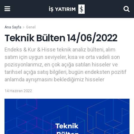
Ana Sayfa
Genel
Teknik Bülten 14/06/2022
Endeks & Kur & Hisse teknik analiz bülteni, alım
satım için uygun seviyeler, kısa ve orta vadeli son
pozisyonlarımız, en çok açığa satılan hisseler ve
tarihsel açığa satış bilgileri, bugün endeksten pozitif
anlamda ayrışmasını beklediğimiz hisseler
14 Haziran 2022