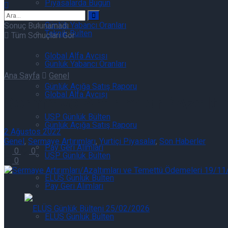
Piyasalarda Bugün
Günlük Yabancı Oranları
Sonuç Bulunamadı
Teknik Bülten
Tüm Sonuçları Gör
Global Alfa Avcısı
Günlük Yabancı Oranları
Ana Sayfa
Genel
Günlük Açığa Satış Raporu
Global Alfa Avcısı
Sermaye Artırımları/Azalt
USP Günlük Bülten
Günlük Açığa Satış Raporu
2 Ağustos 2022
Genel
,
Sermaye Artırımları
,
Yurtiçi Piyasalar
,
Son Haberler
Pay Geri Alımları
0
0
USP Günlük Bülten
0
ELÜS Günlük Bülten
Pay Geri Alımları
ELÜS Günlük Bülten