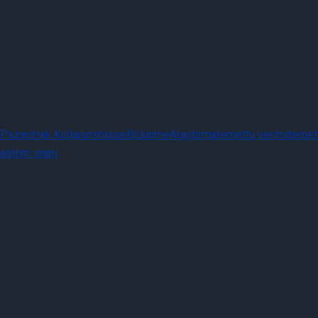
Pazarı
Hak Kullanımı
hisse
Bölünme
Araştırma
temettü verimi
temett
ağıtım oranı