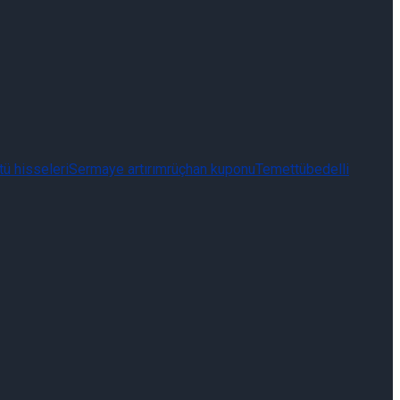
ü hisseleri
Sermaye artırım
rüçhan kuponu
Temettü
bedelli