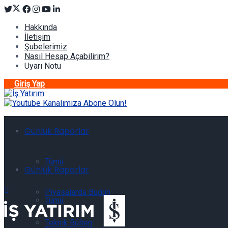
Hakkında
İletişim
Şubelerimiz
Nasıl Hesap Açabilirim?
Uyarı Notu
Giriş Yap
Günlük Raporlar
Tümü
Günlük Raporlar
Piyasalarda Bugün
Tümü
Teknik Bülten