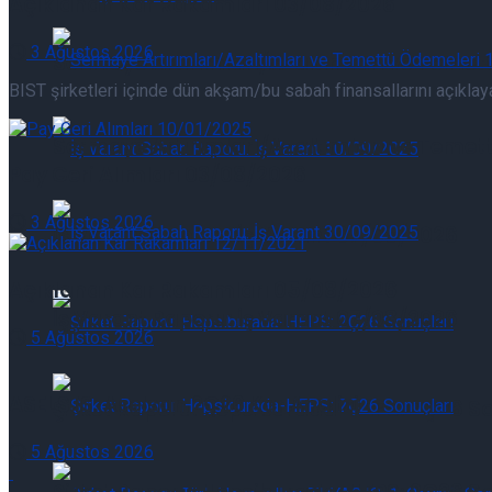
Açıklanan Kar Rakamları 03/08/2026
3 Ağustos 2026
Sermaye Artırımları/Azaltımları ve Temet
BIST şirketleri içinde dün akşam/bu sabah finansallarını açıklayan
Sermaye Artırımları/Azaltımları ve Temet
Pay Geri Alımları 03/08/2026
3 Ağustos 2026
İş Varant Raporu: İş Varant 07/08/2026
Açıklanan Kar Rakamları 05/08/2026
İş Varant Raporu: İş Varant 07/08/2026
5 Ağustos 2026
ASELS.IS: Aselsan 2Ç26 Kar Analizi
Şirket Raporu: Hepsiburada-HEPS: 2Ç26 So
5 Ağustos 2026