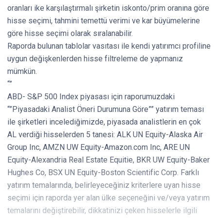
oranları ike karşılaştırmalı şirketin iskonto/prim oranına göre
hisse seçimi, tahmini temettü verimi ve kar büyümelerine
göre hisse seçimi olarak sıralanabilir.
Raporda bulunan tablolar vasıtası ile kendi yatırımcı profiline
uygun değişkenlerden hisse filtreleme de yapmanız
mümkün.
“”
ABD- S&P 500 Index piyasası için raporumuzdaki
“”Piyasadaki Analist Öneri Durumuna Göre”” yatırım teması
ile şirketleri incelediğimizde, piyasada analistlerin en çok
AL verdiği hisselerden 5 tanesi: ALK UN Equity-Alaska Air
Group Inc, AMZN UW Equity-Amazon.com Inc, ARE UN
Equity-Alexandria Real Estate Equitie, BKR UW Equity-Baker
Hughes Co, BSX UN Equity-Boston Scientific Corp. Farklı
yatırım temalarında, belirleyeceğiniz kriterlere uyan hisse
seçimi için raporda yer alan ülke seçeneğini ve/veya yatırım
temalarını değiştirebilir, dikkatinizi çeken hisselerle ilgili