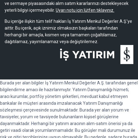
ve sermaye piyasasındaki alım satım kararlarınızı destekleyecek
yeterli bilgiyi içermeyebilir.
Uyarı notu için lütfen tıklayınız.
Bu içeriğe ilişkin tüm telif hakları İş Yatırım Menkul Değerler A.Ş.’ye
aittir. Bu içerik, açık iznimiz olmaksızın başkaları tarafından
herhangi bir amaçla, kısmen veya tamamen çoğaltılamaz,
dağıtılamaz, yayımlanamaz veya değiştirilemez.
Burada yer alan bilgiler İş Yatırım Menkul Değerler A.Ş. tarafından genel
bilgilendirme amacı ile hazırlanmıştır. Yatırım Danışmanlığı hizmeti;
aracı kurumlar, portföy yönetim şirketleri, mevduat kabul etmeyen
bankalar ile müşteri arasında imzalanacak Yatırım Danışmanlığı
sözleşmesi çerçevesinde sunulmaktadır. Burada yer alan yorum ve
tavsiyeler, yorum ve tavsiyede bulunanların kişisel görüşlerine
dayanmaktadır. Herhangi bir yatırım aracının alım-satım önerisi ya da
getiri vaadi olarak yorumlanmamalıdır. Bu görüşler mali durumunuz ile
risk ve gitiri tercihlerinize uygun olmayabilir. Bu nedenle, sadece burada