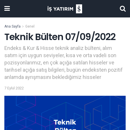
Ana Sayfa
Genel
Teknik Bülten 07/09/2022
Endeks & Kur & Hisse teknik analiz bülteni, alım
satım için uygun seviyeler, kısa ve orta vadeli son
pozisyonlarımız, en çok açığa satılan hisseler ve
tarihsel açığa satış bilgileri, bugün endeksten pozitif
anlamda ayrışmasını beklediğimiz hisseler
7 Eylül 2022