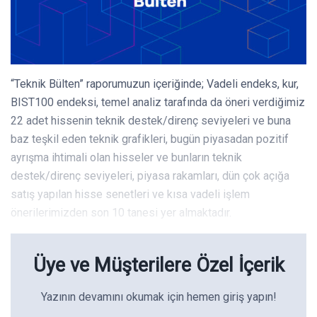
“Teknik Bülten” raporumuzun içeriğinde; Vadeli endeks, kur,
BIST100 endeksi, temel analiz tarafında da öneri verdiğimiz
22 adet hissenin teknik destek/direnç seviyeleri ve buna
baz teşkil eden teknik grafikleri, bugün piyasadan pozitif
ayrışma ihtimali olan hisseler ve bunların teknik
destek/direnç seviyeleri, piyasa rakamları, dün çok açığa
satış yapılan hisse senetleri ve kısa vadeli işlem
önerilerimizden son 10 tanesi yer almaktadır.
Üye ve Müşterilere Özel İçerik
Yazının devamını okumak için hemen giriş yapın!