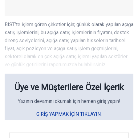
BIST’te işlem gören şirketler için; günlük olarak yapılan açığa
satış işlemlerini, bu açığa satış işlemlerinin fiyatını, destek
direnç seviyelerini, açığa satış yapılan hisselerin tarihsel
fiyat, açık pozisyon ve açığa satış işlem geçmişlerini,
sektörel olarak en çok açığa satış işlemi yapılan sektörler
ve günlük getirilerini raporumuzda bulabilirsiniz.
Üye ve Müşterilere Özel İçerik
Yazının devamını okumak için hemen giriş yapın!
GIRIŞ YAPMAK IÇIN TIKLAYIN.