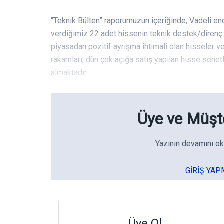
“Teknik Bülten” raporumuzun içeriğinde; Vadeli en
verdiğimiz 22 adet hissenin teknik destek/direnç s
piyasadan pozitif ayrışma ihtimali olan hisseler v
rakamları, dün çok açığa satış yapılan hisse senet
almaktadır.
Üye ve Müşte
Yazının devamını ok
GIRIŞ YAP
Üye Ol