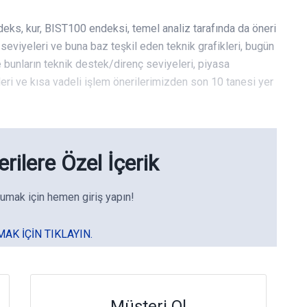
deks, kur, BIST100 endeksi, temel analiz tarafında da öneri
eviyeleri ve buna baz teşkil eden teknik grafikleri, bugün
e bunların teknik destek/direnç seviyeleri, piyasa
leri ve kısa vadeli işlem önerilerimizden son 10 tanesi yer
rilere Özel İçerik
umak için hemen giriş yapın!
MAK IÇIN TIKLAYIN.
Müşteri Ol