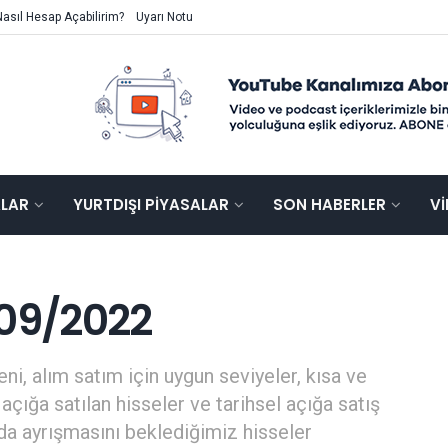
Nasıl Hesap Açabilirim?
Uyarı Notu
ALAR
YURTDIŞI PIYASALAR
SON HABERLER
V
/09/2022
ni, alım satım için uygun seviyeler, kısa ve
açığa satılan hisseler ve tarihsel açığa satış
mda ayrışmasını beklediğimiz hisseler