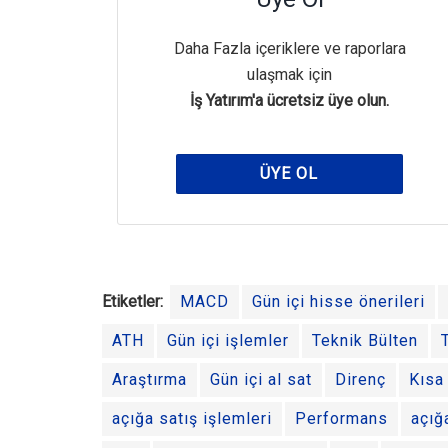
Daha Fazla içeriklere ve raporlara
ulaşmak için
İş Yatırım'a ücretsiz üye olun.
ÜYE OL
Etiketler:
MACD
Gün içi hisse önerileri
ATH
Gün içi işlemler
Teknik Bülten
Araştırma
Gün içi al sat
Direnç
Kısa 
açığa satış işlemleri
Performans
açığ