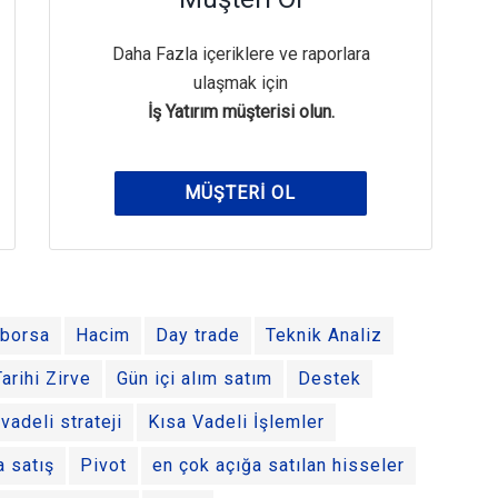
Daha Fazla içeriklere ve raporlara
ulaşmak için
İş Yatırım müşterisi olun.
MÜŞTERI OL
borsa
Hacim
Day trade
Teknik Analiz
Tarihi Zirve
Gün içi alım satım
Destek
vadeli strateji
Kısa Vadeli İşlemler
a satış
Pivot
en çok açığa satılan hisseler