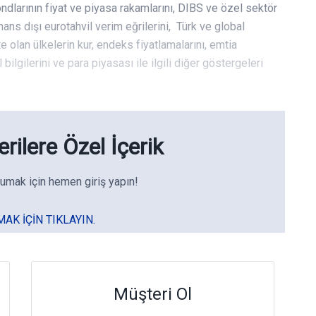
ndlarının fiyat ve piyasa rakamlarını, DIBS ve özel sektör
finans dışı eurotahvil verim eğrilerini, Türk ve global
e olan ülkelerin kur, endeks fiyatlamalarını, emtia
 bilgilerini ve para piyasası ile ilgili diğer göstergeleri
rilere Özel İçerik
umak için hemen giriş yapın!
MAK IÇIN TIKLAYIN.
Müşteri Ol