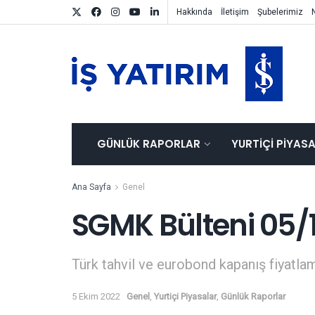
Hakkında
İletişim
Şubelerimiz
GÜNLÜK RAPORLAR
YURTIÇI PIYAS
Ana Sayfa
Genel
SGMK Bülteni 05/
Türk tahvil ve eurobond kapanış fiyatlam
5 Ekim 2022
Genel
,
Yurtiçi Piyasalar
,
Günlük Raporlar