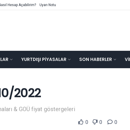
Nasıl Hesap Açabilirim?
Uyarı Notu
ALAR
YURTDIŞI PIYASALAR
SON HABERLER
V
10/2022
aları & GOÜ fiyat göstergeleri
0
0
0