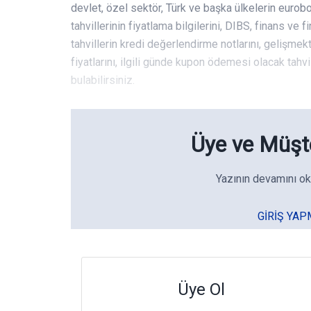
devlet, özel sektör, Türk ve başka ülkelerin eurobo
tahvillerinin fiyatlama bilgilerini, DIBS, finans ve 
tahvillerin kredi değerlendirme notlarını, gelişmekt
fiyatlarını, ilgili günde kupon ödemesi olacak tahvil
bulabilirsiniz.
Üye ve Müşte
Yazının devamını ok
GIRIŞ YAP
Üye Ol