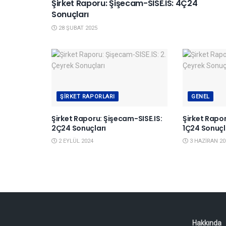
Şirket Raporu: Şişecam-SISE.IS: 4Ç24
Sonuçları
28 ŞUBAT 2025
ŞIRKET RAPORLARI
GENEL
Şirket Raporu: Şişecam-SISE.IS:
Şirket Rapor
2Ç24 Sonuçları
1Ç24 Sonuçl
2 EYLÜL 2024
3 HAZIRAN 20
Hakkında