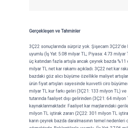
Gerçekleşen ve Tahminler
3Ç22 sonuçlarında sürpriz yok. Şişecam 3Ç22’de b
uyumlu (İş Yat: 5.08 milyar TL; Piyasa: 4.73 milyar 
üç katından fazla artışla ancak çeyrek bazda %11 
milyar TL net kar rakamı açıkladı. 3Ç22 net kar rak
bazdaki göz alıcı büyüme özellikle maliyet artışları
ürün fiyat artışları sayesinde kuvvetli ciro büyümesi
milyar TL kur farkı geliri (3Ç21: 133 milyon TL) v
tutarında faaliyet dışı gelirinden (3Ç21: 64 milyon
kaynaklanmaktadır. Faaliyet kar marjlarındaki ger
milyon TL iştirak zararı (2Ç22: 301 milyon TL iştira
karın çeyrek bazda daralmasının temel nedenleri 