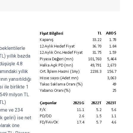
eklentilerle
TL) yıllık bazda
düşüşle 4.8
amındaki yıllık
nın yansıtıldığı
 ile birlikte 1
e 549 milyon TL
 TL)
ileme ve 234
k geliri) ise net
olarak öne