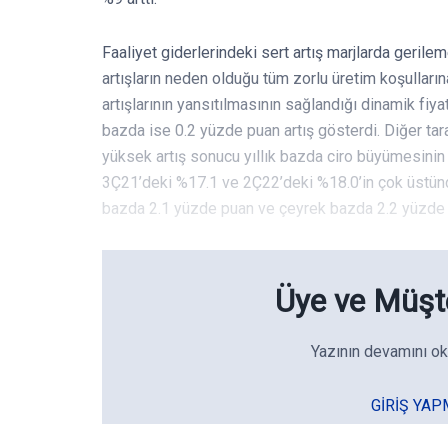
Faaliyet giderlerindeki sert artış marjlarda geril
artışların neden olduğu tüm zorlu üretim koşulları
artışlarının yansıtılmasının sağlandığı dinamik fi
bazda ise 0.2 yüzde puan artış gösterdi. Diğer taraf
yüksek artış sonucu yıllık bazda ciro büyümesinin 
3Ç21’deki %17.1 ve 2Ç22’deki %18.0’in çok üstünd
bazda 2.1 yüzde puan ve çeyrek bazda 2.2 yüzde 
Üye ve Müşte
Yazının devamını ok
GIRIŞ YAP