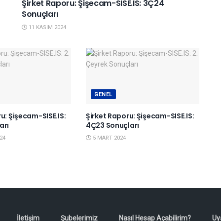
Şirket Raporu: Şişecam-SISE.IS: 3Ç24
Sonuçları
11 KASIM 2024
GENEL
u: Şişecam-SISE.IS:
Şirket Raporu: Şişecam-SISE.IS:
arı
4Ç23 Sonuçları
24
5 MART 2024
İletişim
Şubelerimiz
Nasıl Hesap Açabilirim?
Uy