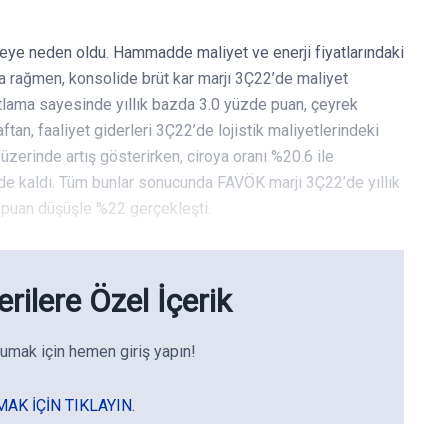
emeye neden oldu. Hammadde maliyet ve enerji fiyatlarındaki
na rağmen, konsolide brüt kar marjı 3Ç22’de maliyet
yatlama sayesinde yıllık bazda 3.0 yüzde puan, çeyrek
tan, faaliyet giderleri 3Ç22’de lojistik maliyetlerindeki
üzerinde artış gösterirken, ciroya oranı %20.6 ile
e kaldı. Tüm bunlar sonucunda FAVÖK marjı 3Ç22’de yıllık
puan düşüşle %22 gerçekleşti.
rilere Özel İçerik
umak için hemen giriş yapın!
MAK IÇIN TIKLAYIN.