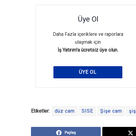
Üye Ol
Daha Fazla içeriklere ve raporlara
ulaşmak için
İş Yatırım'a ücretsiz üye olun.
ÜYE OL
Etiketler:
düz cam
SISE
Şişe cam
şi
Paylaş