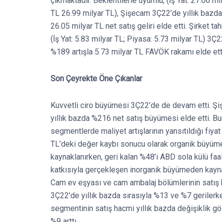
çıkmaktadır. Beklentilerle uyumlu, (İş Yat: 27.06 mi
TL 26.99 milyar TL), Şişecam 3Ç22’de yıllık bazda
26.05 milyar TL net satış geliri elde etti. Şirket ta
(İş Yat: 5.83 milyar TL; Piyasa: 5.73 milyar TL) 3Ç2
%189 artışla 5.73 milyar TL FAVÖK rakamı elde ett
Son Çeyrekte Öne Çıkanlar
Kuvvetli ciro büyümesi 3Ç22’de de devam etti. Ş
yıllık bazda %216 net satış büyümesi elde etti. B
segmentlerde maliyet artışlarının yansıtıldığı fiyat 
TL’deki değer kaybı sonucu olarak organik büyü
kaynaklanırken, geri kalan %48’i ABD sola külü faal
katkısıyla gerçekleşen inorganik büyümeden kayn
Cam ev eşyası ve cam ambalaj bölümlerinin satış 
3Ç22’de yıllık bazda sırasıyla %13 ve %7 geriler
segmentinin satış hacmi yıllık bazda değişiklik g
%9 arttı.