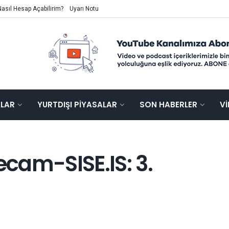
Nasıl Hesap Açabilirim?
Uyarı Notu
ALAR
YURTDIŞI PIYASALAR
SON HABERLER
V
ecam-SISE.IS: 3.