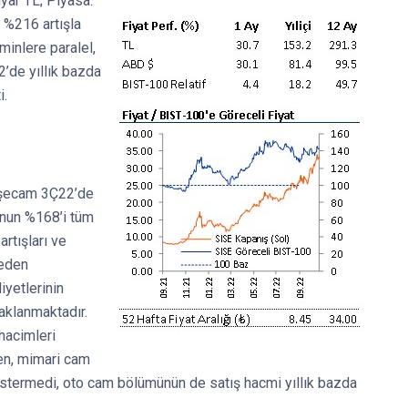
lyar TL; Piyasa:
 %216 artışla
hminlere paralel,
2’de yıllık bazda
i.
işecam 3Ç22’de
unun %168’i tüm
artışları ve
meden
iyetlerinin
aklanmaktadır.
hacimleri
ken, mimari cam
östermedi, oto cam bölümünün de satış hacmi yıllık bazda