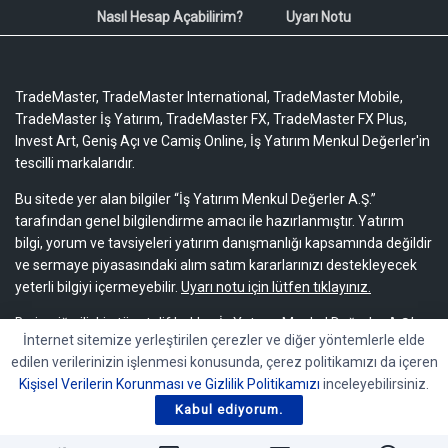
Nasıl Hesap Açabilirim?
Uyarı Notu
TradeMaster, TradeMaster International, TradeMaster Mobile,
TradeMaster İş Yatırım, TradeMaster FX, TradeMaster FX Plus,
Invest Art, Geniş Açı ve Camiş Online, İş Yatırım Menkul Değerler'in
tescilli markalarıdır.
Bu sitede yer alan bilgiler “İş Yatırım Menkul Değerler A.Ş.”
tarafından genel bilgilendirme amacı ile hazırlanmıştır. Yatırım
bilgi, yorum ve tavsiyeleri yatırım danışmanlığı kapsamında değildir
ve sermaye piyasasındaki alım satım kararlarınızı destekleyecek
yeterli bilgiyi içermeyebilir.
Uyarı notu için lütfen tıklayınız.
Bu içeriğe ilişkin tüm telif hakları İş Yatırım Menkul Değerler A.Ş.’ye
İnternet sitemize yerleştirilen çerezler ve diğer yöntemlerle elde
aittir. Bu içerik, açık iznimiz olmaksızın başkaları tarafından
edilen verilerinizin işlenmesi konusunda, çerez politikamızı da içeren
herhangi bir amaçla, kısmen veya tamamen çoğaltılamaz,
Kişisel Verilerin Korunması ve Gizlilik Politikamızı
inceleyebilirsiniz.
dağıtılamaz, yayımlanamaz veya değiştirilemez.
Kabul ediyorum.