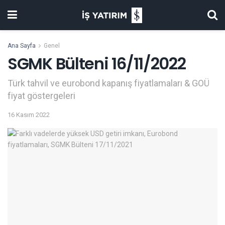
Ana Sayfa
Genel
SGMK Bülteni 16/11/2022
Türk tahvil ve eurobond kapanış fiyatlamaları & GOÜ
fiyat göstergeleri
16 Kasım 2022