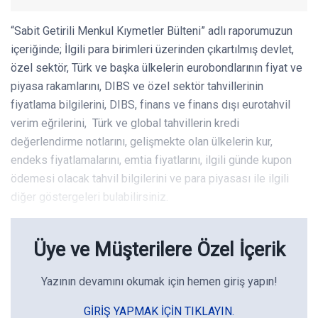
“Sabit Getirili Menkul Kıymetler Bülteni” adlı raporumuzun
içeriğinde; İlgili para birimleri üzerinden çıkartılmış devlet,
özel sektör, Türk ve başka ülkelerin eurobondlarının fiyat ve
piyasa rakamlarını, DIBS ve özel sektör tahvillerinin
fiyatlama bilgilerini, DIBS, finans ve finans dışı eurotahvil
verim eğrilerini, Türk ve global tahvillerin kredi
değerlendirme notlarını, gelişmekte olan ülkelerin kur,
endeks fiyatlamalarını, emtia fiyatlarını, ilgili günde kupon
ödemesi olacak tahvil bilgilerini ve para piyasası ile ilgili
diğer göstergeleri bulabilirsiniz.
Üye ve Müşterilere Özel İçerik
Yazının devamını okumak için hemen giriş yapın!
GIRIŞ YAPMAK IÇIN TIKLAYIN.