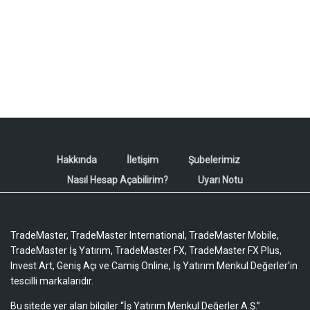
Hakkında
İletişim
Şubelerimiz
Nasıl Hesap Açabilirim?
Uyarı Notu
TradeMaster, TradeMaster International, TradeMaster Mobile,
TradeMaster İş Yatırım, TradeMaster FX, TradeMaster FX Plus,
Invest Art, Geniş Açı ve Camiş Online, İş Yatırım Menkul Değerler'in
tescilli markalarıdır.
Bu sitede yer alan bilgiler “İş Yatırım Menkul Değerler A.Ş.”