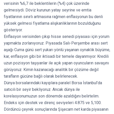
verisinin %6,7 ile beklentilerin (%4) çok üzerinde
gelmesiydi. Döviz kurunun yatay seyrine ve emtia
fiyatlarının sınırlı artmasına rağmen enflasyonun bu denli
yüksek gelmesi fiyatlama alışkanlıklarının bozulduğunu
gösteriyor.
Enflasyon verisinden çıkıp hisse senedi piyasası için yorum
yapmakta zorlanıyoruz. Piyasada Salı-Perşembe arası sert
aşağı Cuma günü sert yukarı yönlü yaşanan oynaklık büyüme,
kar, enflasyon gibi bir iktisadi bir temele dayanmıyor. Kredili
uzun pozisyon taşıyanlar ile açık yapan oyuncuların savaşını
görüyoruz. Kimin kazanacağı analitik bir çözüme değil
tarafların gücüne bağlı olarak belirlenecek.
Dünya borsalarındaki kayıplara paralel Borsa İstanbul’da
satıcılı bir seyir bekliyoruz. Ancak dünya ile
korelasyonumuzun son dönemde azaldığını belirtelim.
Endeks için destek ve direnç seviyeleri 4.875 ve 5,100.
Dördüncü çeyrek sonuçlarında Şişecam net karda piyasanın