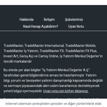
Hakkında
İletişim
Şubelerimiz
Nasıl Hesap Açabilirim?
Uyarı Notu
TradeMaster, TradeMaster International, TradeMaster Mobile,
TradeMaster İş Yatırım, TradeMaster FX, TradeMaster FX Plus,
Invest Art, Geniş Açı ve Camiş Online, İş Yatırım Menkul Değerler'in
tescilli markalarıdır.
Bu sitede yer alan bilgiler “İş Yatırım Menkul Değerler A.Ş.”
tarafından genel bilgilendirme amacı ile hazırlanmıştır. Yatırım
bilgi, yorum ve tavsiyeleri yatırım danışmanlığı kapsamında değildir
ve sermaye piyasasındaki alım satım kararlarınızı destekleyecek
yeterli bilgiyi içermeyebilir.
Uyarı notu için lütfen tıklayınız.
Bu içeriğe ilişkin tüm telif hakları İş Yatırım Menkul Değerler A.Ş.’ye
İnternet sitemize yerleştirilen çerezler ve diğer yöntemlerle elde
aittir. Bu içerik, açık iznimiz olmaksızın başkaları tarafından