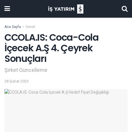
Ana Sayfa
Genel
CCOLA.IS: Coca-Cola
İçecek A.Ş 4. Çeyrek
Sonuçları
Şirket Güncelleme
28 Şubat 2023