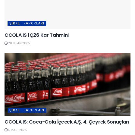
ŞIRKET RAPORLARI
CCOLA.IS 1Ç26 Kar Tahmini
20 NISAN 2026
ŞIRKET RAPORLARI
CCOLA.IS: Coca-Cola İçecek A.Ş. 4. Çeyrek Sonuçları
4 MART 2026