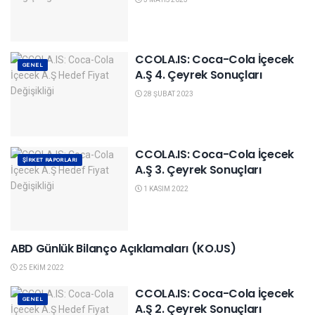
CCOLA.IS: Coca-Cola İçecek
GENEL
A.Ş 4. Çeyrek Sonuçları
28 ŞUBAT 2023
CCOLA.IS: Coca-Cola İçecek
ŞIRKET RAPORLARI
A.Ş 3. Çeyrek Sonuçları
1 KASIM 2022
ABD Günlük Bilanço Açıklamaları (KO.US)
BILANÇO AÇIKLAMALARI
25 EKIM 2022
CCOLA.IS: Coca-Cola İçecek
GENEL
A.Ş 2. Çeyrek Sonuçları