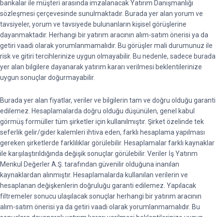
bankalar ile müşteri arasında imzalanacak Yatırım Danışmanlığı
sözleşmesi çerçevesinde sunulmaktadır. Burada yer alan yorum ve
tavsiyeler, yorum ve tavsiyede bulunanların kişisel görüşlerine
dayanmaktadır. Herhangi bir yatırım aracının alım-satım önerisi ya da
getiri vaadi olarak yorumlanmamalıdır. Bu görüşler mali durumunuz ile
risk ve gitiri tercihlerinize uygun olmayabilir. Bu nedenle, sadece burada
yer alan bilgilere dayanarak yatırım kararı verilmesi beklentilerinize
uygun sonuçlar doğurmayabilir.
Burada yer alan fiyatlar, veriler ve bilgilerin tam ve doğru olduğu garanti
edilemez. Hesaplamalarda doğru olduğu düşünülen, genel kabul
görmüş formüller tüm şirketler için kullanılmıştır. Şirket özelinde tek
seferlik gelir/gider kalemleri ihtiva eden, farklı hesaplama yapılması
gereken şirketlerde farklılıklar görülebilir. Hesaplamalar farklı kaynaklar
ile karşılaştırıldığında değişik sonuçlar görülebilir. Veriler İş Yatırım
Menkul Değerler A.Ş. tarafından güvenilir olduğuna inanılan
kaynaklardan alınmıştır. Hesaplamalarda kullanılan verilerin ve
hesaplanan değişkenlerin doğruluğu garanti edilemez. Yapılacak
filtremeler sonucu ulaşılacak sonuçlar herhangi bir yatırım aracının
alım-satım önerisi ya da getiri vaadi olarak yorumlanmamalıdır. Bu