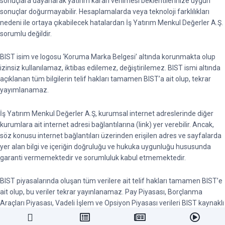
sonuçlara dayanarak yatırım kararı verilmesi beklentilerinize uygun
sonuçlar doğurmayabilir. Hesaplamalarda veya teknoloji farklılıkları
nedeni ile ortaya çıkabilecek hatalardan İş Yatırım Menkul Değerler A.Ş.
sorumlu değildir.
BIST isim ve logosu ‘Koruma Marka Belgesi’ altında korunmakta olup
izinsiz kullanılamaz, iktibas edilemez, değiştirilemez. BIST ismi altında
açıklanan tüm bilgilerin telif hakları tamamen BIST’a ait olup, tekrar
yayımlanamaz.
İş Yatırım Menkul Değerler A.Ş, kurumsal internet adreslerinde diğer
kurumlara ait internet adresi bağlantılarına (link) yer verebilir. Ancak,
söz konusu internet bağlantıları üzerinden erişilen adres ve sayfalarda
yer alan bilgi ve içeriğin doğruluğu ve hukuka uygunluğu hususunda
garanti vermemektedir ve sorumluluk kabul etmemektedir.
BIST piyasalarında oluşan tüm verilere ait telif hakları tamamen BIST’e
ait olup, bu veriler tekrar yayınlanamaz. Pay Piyasası, Borçlanma
Araçları Piyasası, Vadeli İşlem ve Opsiyon Piyasası verileri BIST kaynaklı
en az 15 dakika gecikmeli verilerdir.