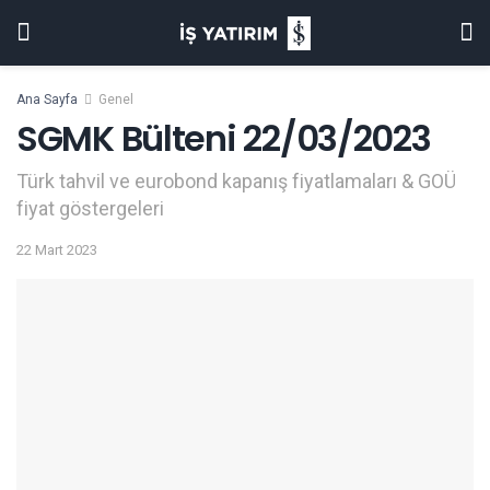
Ana Sayfa
Genel
SGMK Bülteni 22/03/2023
Türk tahvil ve eurobond kapanış fiyatlamaları & GOÜ
fiyat göstergeleri
22 Mart 2023