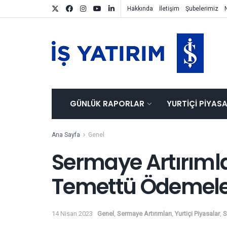
Hakkında
İletişim
Şubelerimiz
GÜNLÜK RAPORLAR
YURTIÇI PIYAS
Ana Sayfa
Genel
Sermaye Artırımla
Temettü Ödemele
14 Nisan 2023
Genel
,
Sermaye Artırımları
,
Yurtiçi Piyasalar
,
S