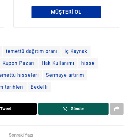
MÜŞTERI OL
temettü dağıtım oranı
İç Kaynak
Kupon Pazarı
Hak Kullanımı
hisse
emettü hisseleri
Sermaye artırım
m tarihleri
Bedelli
Tweet
Gönder
Sonraki Yazı