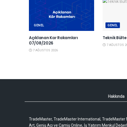
GENEL
GENEL
Açıklanan Kar Rakamları
Teknik Bült
07/08/2026
7 AĞUSTOS 2
7 AĞUSTOS 2026
Hakkında
TradeMaster, TradeMaster International, TradeMaster M
Art, Geniş Açı ve Camiş Online, İş Yatırım Menkul Değerler