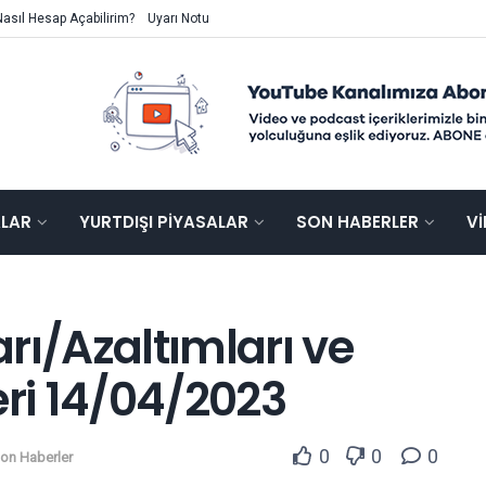
Nasıl Hesap Açabilirim?
Uyarı Notu
ALAR
YURTDIŞI PIYASALAR
SON HABERLER
V
rı/Azaltımları ve
ri 14/04/2023
0
0
0
on Haberler