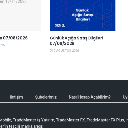
GENEL
en 07/08/2026
Günlük Açığa Satış Bilgileri
07/08/2026
026
7 AĞUSTOS 2026
İletişim
Şubelerimiz
Nasıl Hesap Açabilirim?
Uy
obile, TradeMaster İş Yatırım, TradeMaster FX, TradeMaster FX Plus, I
'in tescilli markalarıdır.