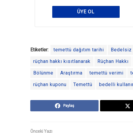
ÜYE OL
Etiketler:
temettü dağıtım tarihi
Bedelsiz
rüçhan hakkı kısıtlanarak
Rüçhan Hakkı
Bölünme
Araştırma
temettü verimi
t
rüçhan kuponu
Temettü
bedelli kullanı
Paylaş
Önceki Yazı