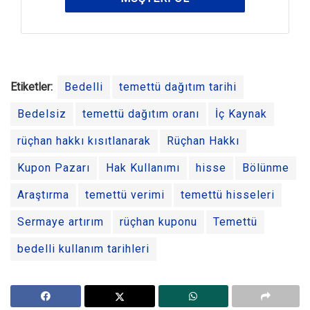
Etiketler:
Bedelli
temettü dağıtım tarihi
Bedelsiz
temettü dağıtım oranı
İç Kaynak
rüçhan hakkı kısıtlanarak
Rüçhan Hakkı
Kupon Pazarı
Hak Kullanımı
hisse
Bölünme
Araştırma
temettü verimi
temettü hisseleri
Sermaye artırım
rüçhan kuponu
Temettü
bedelli kullanım tarihleri