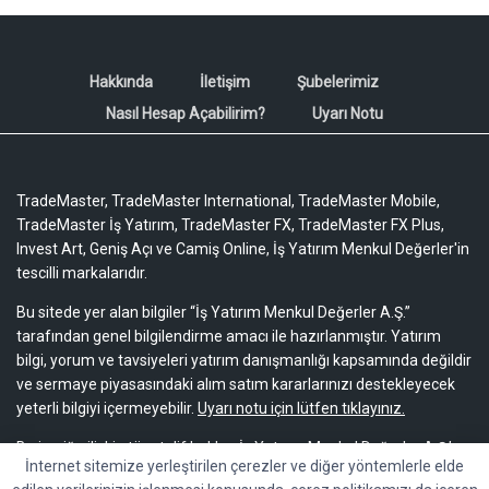
Hakkında
İletişim
Şubelerimiz
Nasıl Hesap Açabilirim?
Uyarı Notu
TradeMaster, TradeMaster International, TradeMaster Mobile,
TradeMaster İş Yatırım, TradeMaster FX, TradeMaster FX Plus,
Invest Art, Geniş Açı ve Camiş Online, İş Yatırım Menkul Değerler'in
tescilli markalarıdır.
Bu sitede yer alan bilgiler “İş Yatırım Menkul Değerler A.Ş.”
tarafından genel bilgilendirme amacı ile hazırlanmıştır. Yatırım
bilgi, yorum ve tavsiyeleri yatırım danışmanlığı kapsamında değildir
ve sermaye piyasasındaki alım satım kararlarınızı destekleyecek
yeterli bilgiyi içermeyebilir.
Uyarı notu için lütfen tıklayınız.
Bu içeriğe ilişkin tüm telif hakları İş Yatırım Menkul Değerler A.Ş.’ye
İnternet sitemize yerleştirilen çerezler ve diğer yöntemlerle elde
aittir. Bu içerik, açık iznimiz olmaksızın başkaları tarafından